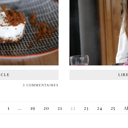
ICLE
LIR
3 COMMENTAIRES
1
…
19
20
21
22
23
24
25
A