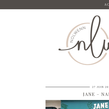
AC
27 JUIN 20
JANE – N