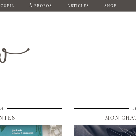
CUEIL
À PROPOS
ARTICLES
SHOP
16
1
ANTES
MON CHAT