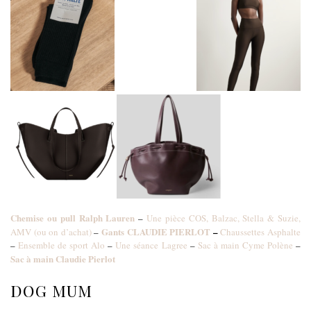
Chemise ou pull Ralph Lauren
–
Une pièce COS, Balzac, Stella & Suzie,
Gants CLAUDIE PIERLOT
–
AMV (ou on d’achat)
–
Chaussettes Asphalte
–
Ensemble de sport Alo
–
Une séance Lagree
–
Sac à main Cyme Polène
–
Sac à main Claudie Pierlot
DOG MUM