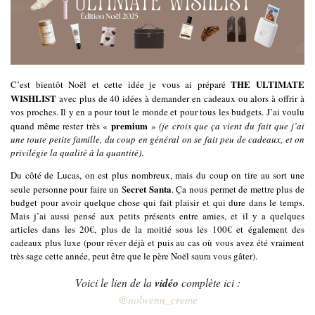
THE ULTIMATE
C’est bientôt Noël et cette idée je vous ai préparé
WISHLIST
avec plus de 40 idées à demander en cadeaux ou alors à offrir à
vos proches. Il y en a pour tout le monde et pour tous les budgets. J’ai voulu
premium
quand même rester très «
»
(je crois que ça vient du fait que j’ai
une toute petite famille, du coup en général on se fait peu de cadeaux, et on
privilégie la qualité à la quantité)
.
Du côté de Lucas, on est plus nombreux, mais du coup on tire au sort une
ecret Santa
seule personne pour faire un S
. Ça nous permet de mettre plus de
budget pour avoir quelque chose qui fait plaisir et qui dure dans le temps.
Mais j’ai aussi pensé aux petits présents entre amies, et il y a quelques
articles dans les 20€, plus de la moitié sous les 100€ et également des
cadeaux plus luxe (pour rêver déjà et puis au cas où vous avez été vraiment
très sage cette année, peut être que le père Noël saura vous gâter).
Voici le lien de la
vidéo
complète ici :
@nolwenn_creme