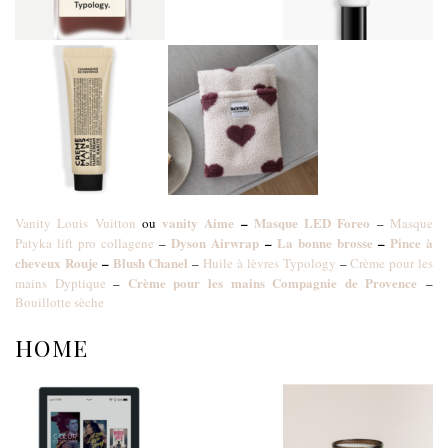
vanity
Aime
–
M
asque LED Foreo
Vanity Louis Vuitton
ou
–
Masque
Dyson Airwrap
–
La bonne brosse
–
Pince à
Patyka lift pro collagene
–
cheveux Rouje
–
Blush Chanel
–
Huile à lèvres Typology
–
Crème pour les
Crème pour les mains Compagnie de Provence
mains Dyptique
–
–
Bouillotte sèche
HOME