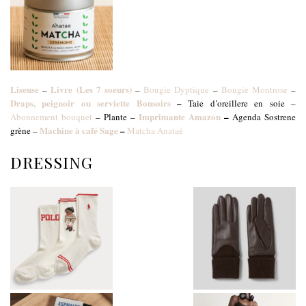
Liseuse
Livre (Les 7 soeurs)
–
–
Bougie Dyptique
–
Bougie Montrose
–
Draps, peignoir ou serviette Bonsoirs
–
Taie d’oreillere en soie –
Imprimante Amazon
–
Abonnement bouquet
– Plante –
Agenda Sostrene
Machine à café Sage
–
grène –
Matcha Anataé
DRESSING