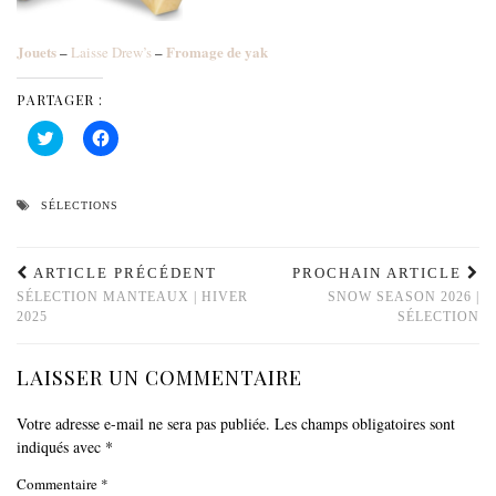
Jouets
Fromage de yak
–
Laisse Drew’s
–
PARTAGER :
Cliquez
Cliquez
pour
pour
partager
partager
sur
sur
Twitter(ouvre
Facebook(ouvre
dans
dans
SÉLECTIONS
une
une
nouvelle
nouvelle
fenêtre)
fenêtre)
ARTICLE PRÉCÉDENT
PROCHAIN ARTICLE
SÉLECTION MANTEAUX | HIVER
SNOW SEASON 2026 |
2025
SÉLECTION
LAISSER UN COMMENTAIRE
Votre adresse e-mail ne sera pas publiée.
Les champs obligatoires sont
indiqués avec
*
Commentaire
*