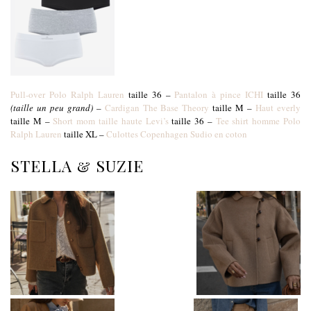
Pull-over Polo Ralph Lauren
taille 36 –
Pantalon à pince ICHI
taille 36
(taille un peu grand)
–
Cardigan The Base Theory
taille M –
Haut everly
taille M –
Short mom taille haute Levi’s
taille 36 –
Tee shirt homme Polo
Ralph Lauren
taille XL –
Culottes Copenhagen Sudio en coton
STELLA & SUZIE