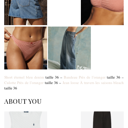
Short éternel bleu denim
taille 36 –
Bandeau Près de l’oranger
taille 36 –
Culotte Près de l’oranger
taille 36 –
Jean loose À travers les saisons bleach
taille 36
ABOUT YOU