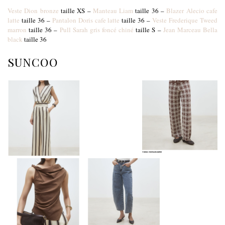
Veste Dion bronze
taille XS –
Manteau Liam
taille 36 –
Blazer Alecio cafe
latte
taille 36 –
Pantalon Doris cafe latte
taille 36 –
Veste Frederique Tweed
marron
taille 36 –
Pull Sarah gris foncé chiné
taille S –
Jean Marceau Bella
black
taille 36
SUNCOO