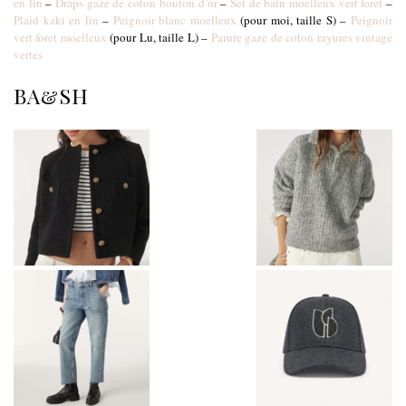
en lin
–
Draps gaze de coton bouton d’or
–
Set de bain moelleux vert foret
–
Plaid kaki en lin
–
Peignoir blanc moelleux
(pour moi, taille S) –
Peignoir
vert foret moelleux
(pour Lu, taille L) –
Parure gaze de coton rayures vintage
vertes
BA&SH