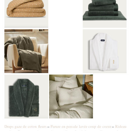
Draps gaze de coton fleurs
–
Parure en percale lavée coup de coeur
–
Rideau