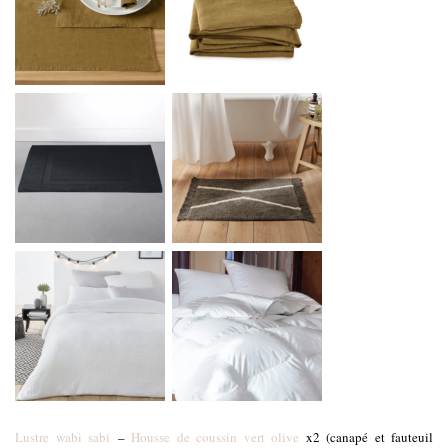
Lustre wabi sabi
–
Housse de coussin vert olive
x2 (canapé et fauteuil