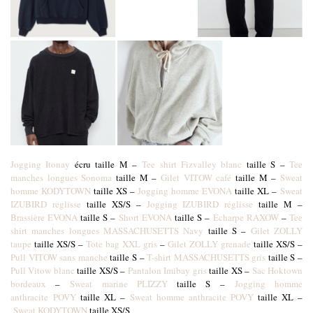
Jogging Itonay
écru taille M –
Tee shirt Fizvalley blanc
taille S –
Tee
manches longues Sonoma
taille M –
Gilet VITOW café
taille M –
Sweat
homme KODYTOWN
taille XS –
Jogging homme EVONA
taille XL –
Sweat
IZUBIRD reglisse
taille XS/S –
Jogging IZUBIRD réglisse
taille M –
Brassière EVONA
taille S –
Short EVONA
taille S –
Écharpe RAXOW
–
Tee
shirt manches longues MASSACHUSETTS Navy
taille S –
Gilet ZOLLY
taupe
taille XS/S –
Tote bag XXL gris
–
Gilet ZOLLY grenade
taille XS/S –
P
ull VITOW sans manche
taille S –
T-shirt MASSACHUSETTS gris
taille S –
Pull Vitow blanc
taille XS/S –
Pantalon Imibay gris
taille XS –
Sac Hoktown
bordeaux
–
Sweat marine PLIZZY
taille S –
Jogging homme
anthracite
POVY
taille XL –
Sweat homme anthracite POVY
taille XL –
Sweat KODYTOWN
taille XS/S