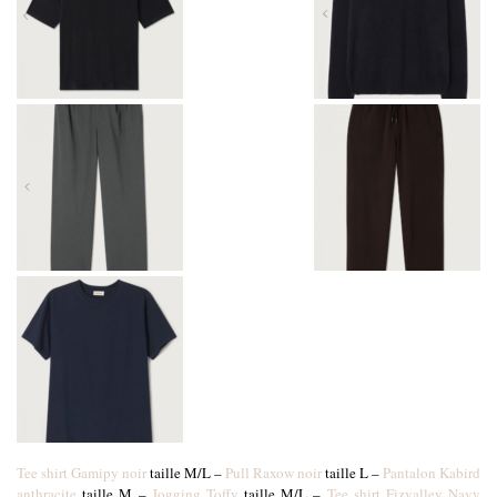
Tee shirt Gamipy noir
taille M/L –
Pull Raxow noir
taille L –
Pantalon Kabird
anthracite
taille M –
Jogging Toffy
taille M/L –
Tee shirt Fizvalley Navy