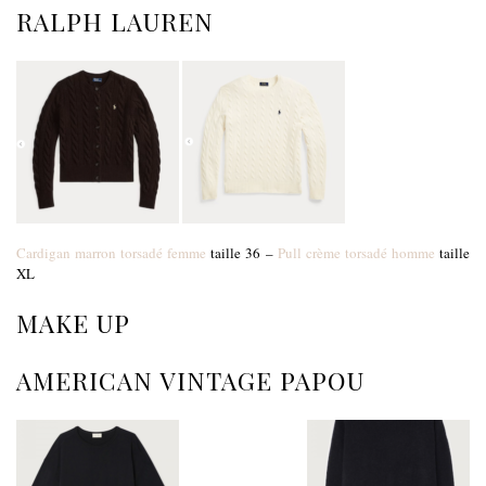
RALPH LAUREN
Cardigan marron torsadé femme
taille 36 –
Pull crème torsadé homme
taille
XL
MAKE UP
AMERICAN VINTAGE PAPOU