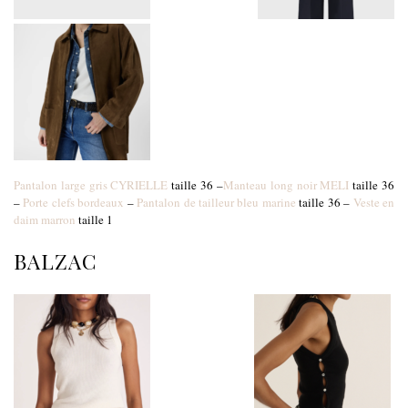
Pantalon large gris CYRIELLE
taille 36 –
Manteau long noir MELI
taille 36
–
Porte clefs bordeaux
–
Pantalon de tailleur bleu marine
taille 36 –
Veste en
daim marron
taille 1
BALZAC