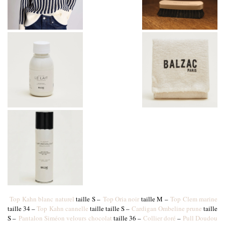
Top Kahn blanc naturel
taille S –
Top Oria noir
taille M –
Top Clem marine
taille 34 –
Top Kahn cannelle
taille taille S –
Cardigan Ombeline prune
taille
S –
Pantalon Siméon velours chocolat
taille 36 –
Collier doré
–
Pull Doudou