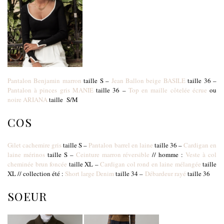
Pantalon Benjamin marron
taille S –
Jean Ballon beige BASILE
taille 36 –
Pantalon à pinces gris MANIE
taille 36 –
Top en maille côtelée écrue
ou
noire ARIANA
taille
S/M
COS
Gilet cachemire gris
taille S –
Pantalon barrel en laine
taille 36 –
Cardigan en
laine mérinos
taille S –
Ceinture marron réversible
// homme :
Veste à col
cheminée brun foncée
taille XL –
Cardigan col rond en laine mélangée
taille
XL // collection été :
Short large Denim
taille 34 –
Débardeur rayé
taille 36
SOEUR