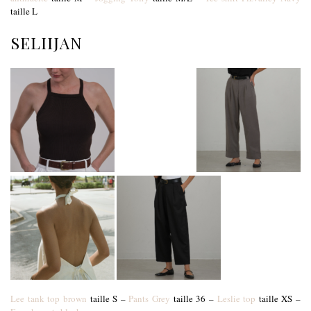
taille L
SELIIJAN
Lee tank top brown
taille S –
Pants Grey
taille 36 –
Leslie top
taille XS –