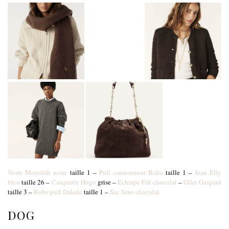
Veste Meredith noire
taille 1 –
Pull camionneur Balta
taille 1 –
Jean Elly
bleu
taille 26 –
Casquette Hugo
grise –
Écharpe Fifi chocolat
–
Gilet Gaspard
taille 3 –
Robe pull Dalede
taille 1 –
Sac June chocolat
DOG