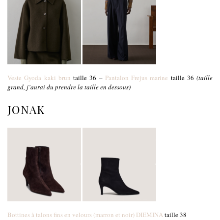
Veste Gyoda kaki brun
taille 36 –
Pantalon Frejus marine
taille 36
(taille
grand, j’aurai du prendre la taille en dessous)
JONAK
Bottines à talons fins en velours (marron et noir) DIEMINA
taille 38