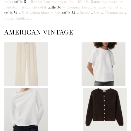
moka
taille S –
Bonnet Lou rayures et léo
–
Moufle Karen rayures et leo
–
Pantalon Tristan chocolat
taille 36 –
Chemise Eustache rayée vert et écru
taille 34 –
Pull Adrien blanc et écru
taille 34 –
Brosse
–
Lait
–
Chamoisine
–
Imperméabilisant
AMERICAN VINTAGE