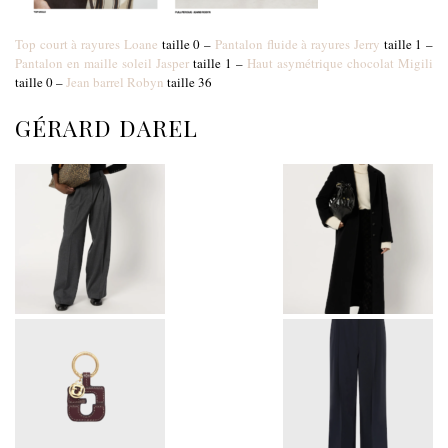
Top court à rayures Loane
taille 0 –
Pantalon fluide à rayures Jerry
taille 1 –
Pantalon en maille soleil Jasper
taille 1 –
Haut asymétrique chocolat Migili
taille 0 –
Jean barrel Robyn
taille 36
GÉRARD DAREL