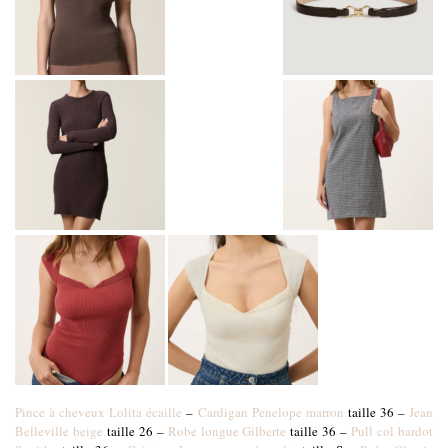
Pince à cheveux Lolita écaille
–
Cardigan Penelope marron
taille 36 –
Jean
Belleville beige
taille 26 –
Robe longue Gilberte
taille 36 –
Pull col bardot