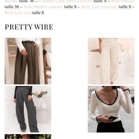
Sunitha
taille 36 –
Ceinture Laure croco chocolat
taille S –
Robe Olessia
taille 36 –
Robe Marla à carreaux
taille S –
Body Lidy terracotta
taille S –
Body Lidy écru
taille S
PRETTY WIRE