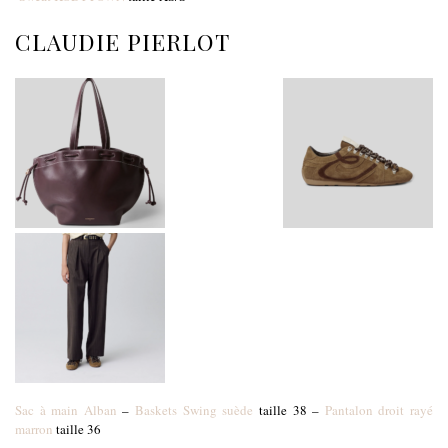
CLAUDIE PIERLOT
Sac à main Alban
–
Baskets Swing suède
taille 38 –
Pantalon droit rayé
marron
taille 36