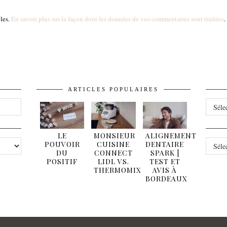
bles.
En savoir plus sur la façon dont les données de vos commentaires sont traitées
.
ARTICLES POPULAIRES
ARCHI
LE
MONSIEUR
ALIGNEMENT
CATÉG
POUVOIR
CUISINE
DENTAIRE
DU
CONNECT
SPARK |
POSITIF
LIDL VS.
TEST ET
THERMOMIX
AVIS À
BORDEAUX