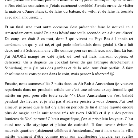
« Nos étoiles contraires » j’étais carrément obsédée! J’avais envie de visiter
la maison d’Anne Franck, de faire du bateau, du vélo, et de faire la touriste
avec mon amoureux…
Et au final, une tout autre occasion s’est présentée: faire le nouvel an à
Amsterdam entre amis! On a pas hésité une seule seconde, on a dit oui direct!
Du coup, on était 8 en tout, dont 3 qui vivent au Pays Bas à l’année (et
carrément un qui y est né, et qui parle néerlandais donc génial!). On a fait
deux nuits à Schiedam, une ville connue pour ses nombreux moulins. Là bas,
j’ai ADORÉ mangé au café Sjiek où tout est frais, maison, copieux et
délicieux! On a dégusté un cocktail (avec du gin fabriqué directement à
Schiedam), puis j’ai pris des gambas et de la sole: tout était parfait. À faire
absolument si vous passez dans le coin, mais pensez à réserver! 🙂
Ensuite, nous sommes allés 2 nuits dans un Air Bnb à Amsterdam (je vous en
reparlerais dans un prochain article car c’est une adresse exceptionnelle qui
mérite un post pour elle toute seule ^^). Dans Amsterdam on s’est baladé
pendant des heures, et je n’ai pas d’adresse précise à vous donner. J’ai tout
aimé, et je pense que le fait d’y aller en période de fin d’année rajoute encore
plus de magie car la nuit tombe très tôt (vers 16h30) et il y a des petites
lumières de Noël partout! C’était magnifique, j’en ai pris plein les yeux. C’est
aussi une ville atypique et pleine de curiosité. Il faut savoir éviter les
mauvais quartiers (tristement célèbres à Amsterdam..) car à mon sens la ville
mérite vraiment d’être connue pour son architecture bancale, ses ruelles