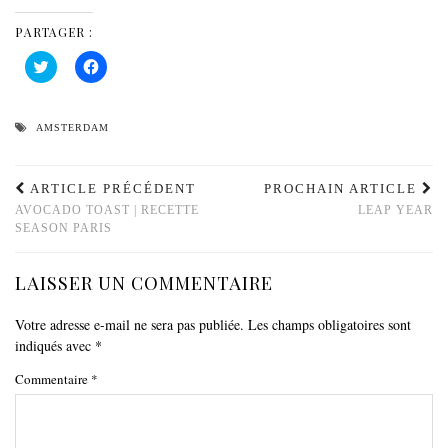
PARTAGER :
Cliquez
Cliquez
pour
pour
partager
partager
sur
sur
Twitter(ouvre
Facebook(ouvre
dans
dans
AMSTERDAM
une
une
nouvelle
nouvelle
fenêtre)
fenêtre)
ARTICLE PRÉCÉDENT
PROCHAIN ARTICLE
AVOCADO TOAST | RECETTE
LEAP YEAR
SEASON PARIS
LAISSER UN COMMENTAIRE
Votre adresse e-mail ne sera pas publiée.
Les champs obligatoires sont
indiqués avec
*
Commentaire
*