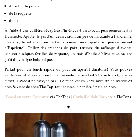
du sel et du poivre
de la roquette
du pain
À l’aide d’une cuillère, récupérez l’intérieur d’un avocat, puis écrasez le à la
fourchette. Ajouter le jus d’un demi citron, un peu de moutarde à l’ancienne,
du curry, du sel et du poivre (vous pouvez aussi ajouter un peu de piment
d’Espelette). Grillez des tranches de pain, tartinez du mélange d’avocat.
Ajouter quelques feuilles de roquette, un trait d’huile d’olive et selon vos
goût du vinaigre balsamique.
Parfait pour un lunch rapide ou pour un apéritif dinatoire! Vous pouvez
garder ces rillettes dans un bocal hermétique pendant 24h au frigo (grâce au
citron, l’avocat ne s’oxyde pas). Le mien est en verre avec un couvercle en
bois & vient de chez The Top, tout comme la panière à pain en bois.
Bocal en verre Cynosure
Corbeille Naki Naive
via TheTops |
via TheTops
◆