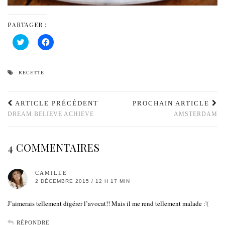
PARTAGER :
Cliquez
Cliquez
pour
pour
partager
partager
sur
sur
Twitter(ouvre
Facebook(ouvre
dans
dans
RECETTE
une
une
nouvelle
nouvelle
fenêtre)
fenêtre)
ARTICLE PRÉCÉDENT
PROCHAIN ARTICLE
DREAM BELIEVE ACHIEVE
AMSTERDAM
4 COMMENTAIRES
CAMILLE
2 DÉCEMBRE 2015 / 12 H 17 MIN
J’aimerais tellement digérer l’avocat!! Mais il me rend tellement malade :'(
RÉPONDRE