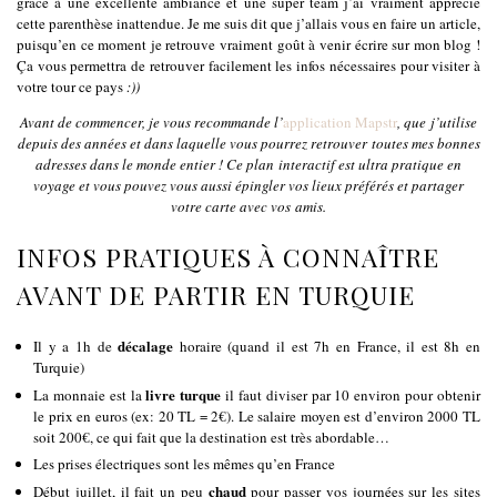
grâce à une excellente ambiance et une super team j’ai vraiment apprécié
cette parenthèse inattendue. Je me suis dit que j’allais vous en faire un article,
puisqu’en ce moment je retrouve vraiment goût à venir écrire sur mon blog !
Ça vous permettra de retrouver facilement les infos nécessaires pour visiter à
votre tour ce pays
:))
Avant de commencer, je vous recommande l’
application Mapstr
, que j’utilise
depuis des années et dans laquelle vous pourrez retrouver toutes mes bonnes
adresses dans le monde entier ! Ce plan interactif est ultra pratique en
voyage et vous pouvez vous aussi épingler vos lieux préférés et partager
votre carte avec vos amis.
INFOS PRATIQUES À CONNAÎTRE
AVANT DE PARTIR EN TURQUIE
décalage
Il y a 1h de
horaire (quand il est 7h en France, il est 8h en
Turquie)
livre turque
La monnaie est la
il faut diviser par 10 environ pour obtenir
le prix en euros (ex: 20 TL = 2€). Le salaire moyen est d’environ 2000 TL
soit 200€, ce qui fait que la destination est très abordable…
Les prises électriques sont les mêmes qu’en France
chaud
Début juillet, il fait un peu
pour passer vos journées sur les sites