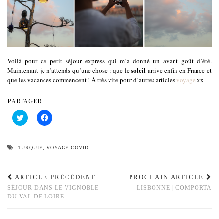
Voilà pour ce petit séjour express qui m’a donné un avant goût d’été.
soleil
Maintenant je n’attends qu’une chose : que le
arrive enfin en France et
que les vacances commencent ! À très vite pour d’autres articles
voyage
xx
PARTAGER :
Cliquez
Cliquez
pour
pour
partager
partager
sur
sur
Twitter(ouvre
Facebook(ouvre
dans
dans
TURQUIE
,
VOYAGE COVID
une
une
nouvelle
nouvelle
fenêtre)
fenêtre)
ARTICLE PRÉCÉDENT
PROCHAIN ARTICLE
SÉJOUR DANS LE VIGNOBLE
LISBONNE | COMPORTA
DU VAL DE LOIRE