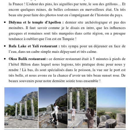
la France ! L’odeur des pins, les aiguilles par terre, le son des grillons… Et
encore quelques ruines, de belles colonnes en merveilleux état. Un très
beau site pour faire des photos tout en s’imprégnant de l’histoire du pays.
Didyma et le temple d’Apollon :
dernier site archéologique et pas des
moindres. Il faut savoir comme je le disais en intro, que les influences
grecques et romaines sont très marquées dans cette région, on a presque
tendance à oublier que l’on est en Turquie !
Bafa Lake et Yali restaurant :
très sympa pour un déjeuner en face de
l’eau, dans un cadre simple mais dépaysant et très calme.
Oksa Balik restaurant :
ce dernier restaurant était à 5 minutes à pieds de
l’hôtel Hilton dans lequel nous logions, très pratique donc pour nous y
rendre ! Là bas, ils sont spécialisés dans le poisson, la vue sur le port est
très belle, et nous avons eu la chance d’avoir un très beau sunset rose. De
beaux souvenirs pour notre dernière soirée tous ensemble !