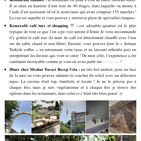
Il se situe en hauteur d’une tour de 40 étages, dans laquelle on monte à
l’aide d’un ascenseur (d’où le nom) mais qui avait comptait 155 marches !
La vue est superbe et vous pouvez y retrouver plein de spécialités turques.
Kemeralti café turc et shopping ♡ :
cet adorable quartier est le plus
typique de tout ce que l’on a pu voir autour d’Izmir. Je vous recommande
d’y goûter le café turc (le marc de café est directement chauffé avec l’eau
sur du sable chaud et non filtré). Ensuite, vous pouvez faire le « fortune
Turkish coffee » en retournant votre tasse et en laissant refroidir puis en
interprétant les dessins qui vont se créer ! De mon côté, l’expérience a été
carrément incroyable comme je vous en avais parlé sur
instagram
!
Dîner chez Meshur Tavaci Recep Usta :
un très bel endroit, juste en face
de la mer, ou vous pouvez admirer le coucher du soleil avec un délicieux
repas. La cuisine était top, familiale et locale ! Je ne le précise pas à
chaque fois, mais je suis végétarienne et à chaque fois je trouve des
options dans les restaurants, dans celui-ci c’était très bien pensé
:))