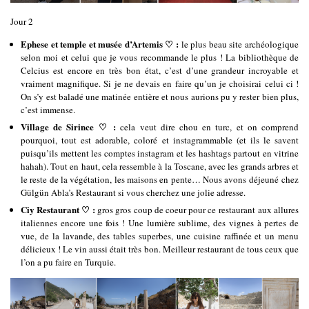
Jour 2
Ephese et temple et musée d’Artemis ♡ :
le plus beau site archéologique
selon moi et celui que je vous recommande le plus ! La bibliothèque de
Celcius est encore en très bon état, c’est d’une grandeur incroyable et
vraiment magnifique. Si je ne devais en faire qu’un je choisirai celui ci !
On s’y est baladé une matinée entière et nous aurions pu y rester bien plus,
c’est immense.
Village de Sirince ♡ :
cela veut dire chou en turc, et on comprend
pourquoi, tout est adorable, coloré et instagrammable (et ils le savent
puisqu’ils mettent les comptes instagram et les hashtags partout en vitrine
hahah). Tout en haut, cela ressemble à la Toscane, avec les grands arbres et
le reste de la végétation, les maisons en pente… Nous avons déjeuné chez
Gülgün Abla’s Restaurant si vous cherchez une jolie adresse.
Ciy Restaurant ♡ :
gros gros coup de coeur pour ce restaurant aux allures
italiennes encore une fois ! Une lumière sublime, des vignes à pertes de
vue, de la lavande, des tables superbes, une cuisine raffinée et un menu
délicieux ! Le vin aussi était très bon. Meilleur restaurant de tous ceux que
l’on a pu faire en Turquie.