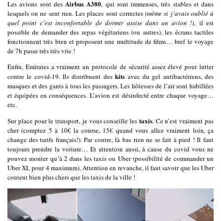
Airbus A380
Les avions sont des
, qui sont immenses, très stables et dans
lesquels on ne sent rien. Les places sont correctes
(même si j’avais oublié à
quel point c’est inconfortable de dormir assise dans un avion !)
, il est
possible de demander des repas végétariens (ou autres), les écrans tactiles
fonctionnent très bien et proposent une multitude de films… bref le voyage
de 7h passe très très vite !
Enfin, Emirates a vraiment un protocole de sécurité assez élevé pour lutter
kits
contre le covid-19. Ils distribuent des
avec du gel antibactériens, des
masques et des gants à tous les passagers. Les hôtesses de l’air sont habillées
et équipées en conséquences. L’avion est désinfecté entre chaque voyage…
etc.
taxis
Sur place pour le transport, je vous conseille les
. Ce n’est vraiment pas
cher (comptez 5 à 10€ la course, 15€ quand vous allez vraiment loin, ça
change des tarifs français!). Par contre, là bas rien ne se fait à pied ! Il faut
toujours prendre la voiture… Et attention aussi, à cause du covid vous ne
pouvez monter qu’à 2 dans les taxis ou Uber (possibilité de commander un
Uber XL pour 4 maximum). Attention en revanche, il faut savoir que les Uber
coutent bien plus chers que les taxis de la ville !