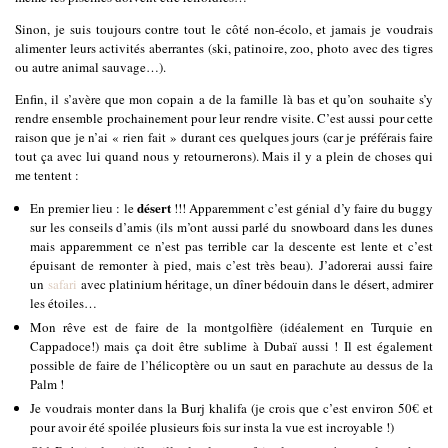
Sinon, je suis toujours contre tout le côté non-écolo, et jamais je voudrais
alimenter leurs activités aberrantes (ski, patinoire, zoo, photo avec des tigres
ou autre animal sauvage…).
Enfin, il s’avère que mon copain a de la famille là bas et qu’on souhaite s’y
rendre ensemble prochainement pour leur rendre visite. C’est aussi pour cette
raison que je n’ai « rien fait » durant ces quelques jours (car je préférais faire
tout ça avec lui quand nous y retournerons). Mais il y a plein de choses qui
me tentent :
désert
En premier lieu : le
!!! Apparemment c’est génial d’y faire du buggy
sur les conseils d’amis (ils m’ont aussi parlé du snowboard dans les dunes
mais apparemment ce n’est pas terrible car la descente est lente et c’est
épuisant de remonter à pied, mais c’est très beau). J’adorerai aussi faire
un
safari
avec platinium héritage, un dîner bédouin dans le désert, admirer
les étoiles…
Mon rêve est de faire de la montgolfière (idéalement en Turquie en
Cappadoce!) mais ça doit être sublime à Dubaï aussi ! Il est également
possible de faire de l’hélicoptère ou un saut en parachute au dessus de la
Palm !
Je voudrais monter dans la Burj khalifa (je crois que c’est environ 50€ et
pour avoir été spoilée plusieurs fois sur insta la vue est incroyable !)