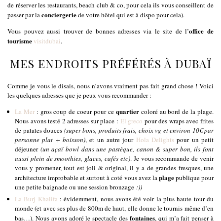
de réserver les restaurants, beach club & co, pour cela ils vous conseillent de
conciergerie
passer par la
de votre hôtel qui est à dispo pour cela).
office de
Vous pouvez aussi trouver de bonnes adresses via le site de l’
tourisme
visitdubai
.
MES ENDROITS PRÉFÉRÉS À DUBAÏ
Comme je vous le disais, nous n’avons vraiment pas fait grand chose ! Voici
les quelques adresses que je peux vous recommander :
quartier
La Mer
: gros coup de coeur pour ce
coloré au bord de la plage.
Nous avons testé 2 adresses sur place :
El greco
pour des wraps avec frites
de patates douces
(super bons, produits frais, choix vg et environ 10€ par
personne plat + boisson)
, et un autre jour
Hola Delights
pour un petit
déjeuner
(un açaï bowl dans une pastèque, canon & super bon, ils font
aussi plein de smoothies, glaces, cafés etc)
. Je vous recommande de venir
vous y promener, tout est joli & original, il y a de grandes fresques, une
plage
architecture improbable et surtout à coté vous avez la
publique pour
une petite baignade ou une session bronzage
:))
La Burj Khalifa
: évidemment, nous avons été voir la plus haute tour du
monde (et avec ses plus de 800m de haut, elle donne le tournis même d’en
fontaines
bas…). Nous avons adoré le spectacle des
, qui m’a fait penser à