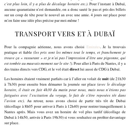
c’est plus loin, il y a plus de décalage horaire etc.)
. Pour l’instant à Dubaï,
aucune quarantaine n’est demandée, on a donc sauté le pas et pris des billets
sur un coup de tête pour le nouvel an avec une amie. 4 jours sur place pour
m’en faire une idée plus précise par moi-même !
TRANSPORT VERS ET À DUBAÏ
Pour la compagnie aérienne, nous avons choisi
Emirates
. Je la trouvais
pratique et fiable
(les prix sont les mêmes tout le temps, et franchement je
trouve ça « rassurant » et je n’ai pas l’impression d’être une pigeonne, qui
est tombée au mauvais moment sur le site !)
. Pour aller à Paris de Nantes, il y a
direct
des trains directs vers CDG, et le vol était
lui aussi de CDG à Dubaï.
nuit
Les horaires étaient vraiment parfaits car à l’aller on volait de
(de 21h30
à 7h30) pour ensuite bien démarrer la journée sur place
(avec le décalage
horaire, il était en fait 4h30 du matin pour nous, mais nous n’étions pas
fatiguées avec l’excitation du voyage, le fait de s’être reposées tôt dans
l’avion etc)
. Au retour, nous avons choisi de partir très tôt de Dubai
(décollage à 8h05 pour arriver à Paris à 12h40) pour rentrer tranquillement à
Nantes après. Mais vous avez un horaire de vol plus tardif (décollage de
Dubaï à 14h50, arrivée à Paris 19h30) si vous souhaitez en profiter davantage
sur place.