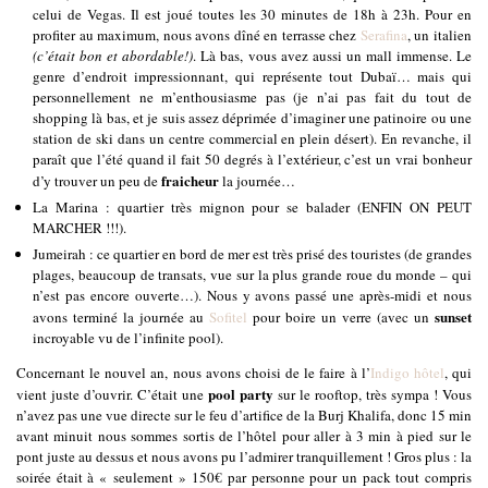
celui de Vegas. Il est joué toutes les 30 minutes de 18h à 23h. Pour en
profiter au maximum, nous avons dîné en terrasse chez
Serafina
, un italien
(c’était bon et abordable!)
. Là bas, vous avez aussi un mall immense. Le
genre d’endroit impressionnant, qui représente tout Dubaï… mais qui
personnellement ne m’enthousiasme pas (je n’ai pas fait du tout de
shopping là bas, et je suis assez déprimée d’imaginer une patinoire ou une
station de ski dans un centre commercial en plein désert). En revanche, il
paraît que l’été quand il fait 50 degrés à l’extérieur, c’est un vrai bonheur
fraicheur
d’y trouver un peu de
la journée…
La Marina : quartier très mignon pour se balader (ENFIN ON PEUT
MARCHER !!!).
Jumeirah : ce quartier en bord de mer est très prisé des touristes (de grandes
plages, beaucoup de transats, vue sur la plus grande roue du monde – qui
n’est pas encore ouverte…). Nous y avons passé une après-midi et nous
sunset
avons terminé la journée au
Sofitel
pour boire un verre (avec un
incroyable vu de l’infinite pool).
Concernant le nouvel an, nous avons choisi de le faire à l’
Indigo hôtel
, qui
pool party
vient juste d’ouvrir. C’était une
sur le rooftop, très sympa ! Vous
n’avez pas une vue directe sur le feu d’artifice de la Burj Khalifa, donc 15 min
avant minuit nous sommes sortis de l’hôtel pour aller à 3 min à pied sur le
pont juste au dessus et nous avons pu l’admirer tranquillement ! Gros plus : la
soirée était à « seulement » 150€ par personne pour un pack tout compris