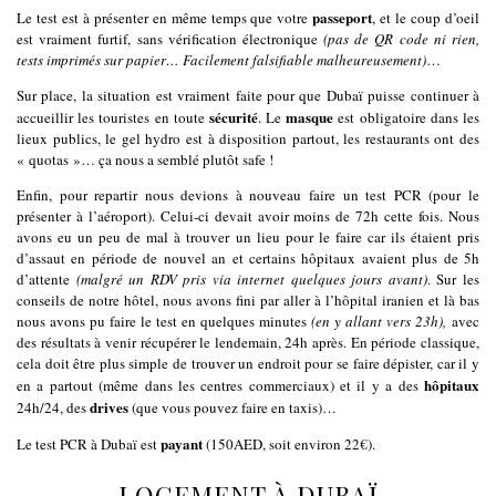
passeport
Le test est à présenter en même temps que votre
, et le coup d’oeil
est vraiment furtif, sans vérification électronique
(pas de QR code ni rien,
tests imprimés sur papier… Facilement falsifiable malheureusement)
…
Sur place, la situation est vraiment faite pour que Dubaï puisse continuer à
sécurité
masque
accueillir les touristes en toute
. Le
est obligatoire dans les
lieux publics, le gel hydro est à disposition partout, les restaurants ont des
« quotas »… ça nous a semblé plutôt safe !
Enfin, pour repartir nous devions à nouveau faire un test PCR (pour le
présenter à l’aéroport). Celui-ci devait avoir moins de 72h cette fois. Nous
avons eu un peu de mal à trouver un lieu pour le faire car ils étaient pris
d’assaut en période de nouvel an et certains hôpitaux avaient plus de 5h
d’attente
(malgré un RDV pris via internet quelques jours avant)
. Sur les
conseils de notre hôtel, nous avons fini par aller à l’hôpital iranien et là bas
nous avons pu faire le test en quelques minutes
(en y allant vers 23h),
avec
des résultats à venir récupérer le lendemain, 24h après. En période classique,
cela doit être plus simple de trouver un endroit pour se faire dépister, car il y
hôpitaux
en a partout (même dans les centres commerciaux) et il y a des
drives
24h/24, des
(que vous pouvez faire en taxis)…
payant
Le test PCR à Dubaï est
(150AED, soit environ 22€).
LOGEMENT À DUBAÏ