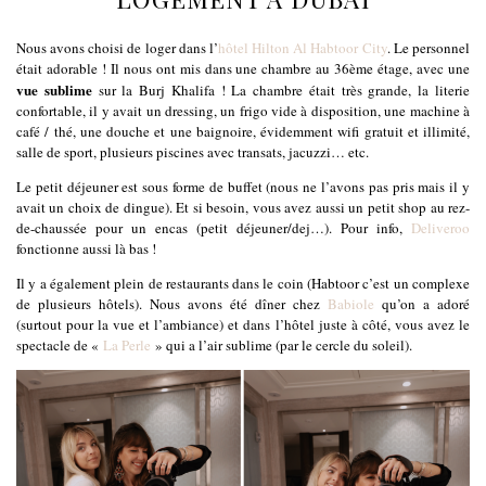
Nous avons choisi de loger dans l’
hôtel Hilton Al Habtoor City
. Le personnel
était adorable ! Il nous ont mis dans une chambre au 36ème étage, avec une
vue sublime
sur la Burj Khalifa ! La chambre était très grande, la literie
confortable, il y avait un dressing, un frigo vide à disposition, une machine à
café / thé, une douche et une baignoire, évidemment wifi gratuit et illimité,
salle de sport, plusieurs piscines avec transats, jacuzzi… etc.
Le petit déjeuner est sous forme de buffet (nous ne l’avons pas pris mais il y
avait un choix de dingue). Et si besoin, vous avez aussi un petit shop au rez-
de-chaussée pour un encas (petit déjeuner/dej…). Pour info,
Deliveroo
fonctionne aussi là bas !
Il y a également plein de restaurants dans le coin (Habtoor c’est un complexe
de plusieurs hôtels). Nous avons été dîner chez
Babiole
qu’on a adoré
(surtout pour la vue et l’ambiance) et dans l’hôtel juste à côté, vous avez le
spectacle de «
La Perle
» qui a l’air sublime (par le cercle du soleil).