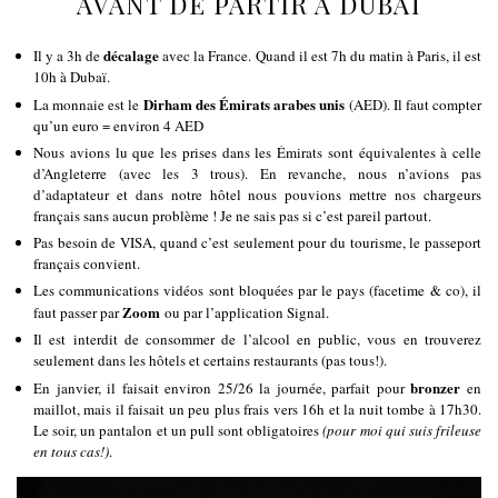
AVANT DE PARTIR À DUBAÏ
décalage
Il y a 3h de
avec la France. Quand il est 7h du matin à Paris, il est
10h à Dubaï.
Dirham des Émirats arabes unis
La monnaie est le
(AED). Il faut compter
qu’un euro = environ 4 AED
Nous avions lu que les prises dans les Émirats sont équivalentes à celle
d’Angleterre (avec les 3 trous). En revanche, nous n’avions pas
d’adaptateur et dans notre hôtel nous pouvions mettre nos chargeurs
français sans aucun problème ! Je ne sais pas si c’est pareil partout.
Pas besoin de VISA, quand c’est seulement pour du tourisme, le passeport
français convient.
Les communications vidéos sont bloquées par le pays (facetime & co), il
Zoom
faut passer par
ou par l’application Signal.
Il est interdit de consommer de l’alcool en public, vous en trouverez
seulement dans les hôtels et certains restaurants (pas tous!).
bronzer
En janvier, il faisait environ 25/26 la journée, parfait pour
en
maillot, mais il faisait un peu plus frais vers 16h et la nuit tombe à 17h30.
Le soir, un pantalon et un pull sont obligatoires
(pour moi qui suis frileuse
en tous cas!)
.