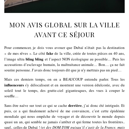
MON AVIS GLOBAL SUR LA VILLE
AVANT CE SÉJOUR
Pour commencer, je dois vous avouer que Dubaï n’était pas la destination
fake
« de mes rêves ». Le côté
de la ville, créée de toutes pièces en 40 ans,
bling bling
l’image ultra
et l’aspect NON écologique au possible… Puis les
accusations d’esclavage humain, la maltraitance animale… Bon… ça ne fait
sourire personne. J’avais donc toujours dit que je n’y mettrais pas un pied…
Mais ces derniers temps, on en a BEAUCOUP entendu parler. Tous les
influenceurs
s’y délocalisent et en montrent une version édulcorée, avec du
soleil tout le temps, des gratte-ciel gigantesques, des vues à couper le
souffle…
derrière
Sans être naïve sur tout ce qui se cache
, j’ai donc été intriguée. Et
puis, ce a qui finalement achevé de me convaincre, c’est cette épidémie
mondiale qui nous empêche de voyager et de découvrir le monde depuis
quasi un an, qui semble ne jamais s’arrêter et qui ferme toutes les frontières..
sauf.. celles de Dubaï !
(et des DOM-TOM puisqu’il s’agit de la France, mais