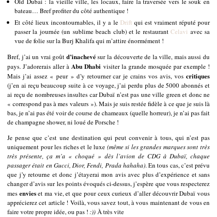
Old Dubai : la vieille ville, les locaux, faire la traversée vers le souk en
bateau… Bref profiter du côté authentique !
Et côté lieux incontournables, il y a le
Drift
qui est vraiment réputé pour
passer la journée (un sublime beach club) et le restaurant
Celavi
avec sa
vue de folie sur la Burj Khalifa qui m’attire énormément !
d’inachevé
Bref, j’ai un vrai goût
sur la découverte de la ville, mais aussi du
Abu Dhabi
pays. J’adorerais aller à
visiter la grande mosquée par exemple !
critiques
Mais j’ai assez « peur » d’y retourner car je crains vos avis, vos
(j’en ai reçu beaucoup suite à ce voyage, j’ai perdu plus de 5000 abonnés et
ai reçu de nombreuses insultes car Dubaï n’est pas une ville green et donc ne
« correspond pas à mes valeurs »). Mais je suis restée fidèle à ce que je suis là
bas, je n’ai pas été voir de course de chameaux (quelle horreur), je n’ai pas fait
de champagne shower, ni loué de Porsche !
Je pense que c’est une destination qui peut convenir à tous, qui n’est pas
uniquement pour les riches et le luxe
(même si les grandes marques sont très
très présente, ça m’a « choqué » dès l’avion de CDG à Dubaï, chaque
passager était en Gucci, Dior, Fendi, Prada hahaha)
. En tous cas, c’est prévu
que j’y retourne et donc j’étayerai mon avis avec plus d’expérience et sans
changer d’avis sur les points évoqués ci-dessus, j’espère que vous respecterez
envies
mes
et ma vie, et que pour ceux curieux d’aller découvrir Dubaï vous
apprécierez cet article ! Voilà, vous savez tout, à vous maintenant de vous en
faire votre propre idée, ou pas !
:))
À très vite