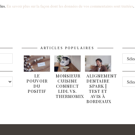
bles.
En savoir plus sur la façon dont les données de vos commentaires sont traitées
.
ARTICLES POPULAIRES
ARCHI
LE
MONSIEUR
ALIGNEMENT
CATÉG
POUVOIR
CUISINE
DENTAIRE
DU
CONNECT
SPARK |
POSITIF
LIDL VS.
TEST ET
THERMOMIX
AVIS À
BORDEAUX