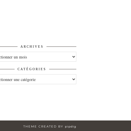
ARCHIVES
VES
CATÉGORIES
ORIES
THEME CREATED BY
pipdig