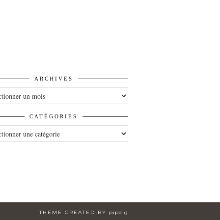
ARCHIVES
VES
CATÉGORIES
ORIES
THEME CREATED BY
pipdig