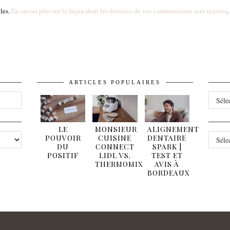
bles.
En savoir plus sur la façon dont les données de vos commentaires sont traitées
.
ARTICLES POPULAIRES
ARCHI
LE
MONSIEUR
ALIGNEMENT
CATÉG
POUVOIR
CUISINE
DENTAIRE
DU
CONNECT
SPARK |
POSITIF
LIDL VS.
TEST ET
THERMOMIX
AVIS À
BORDEAUX