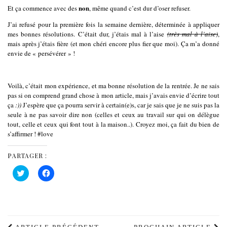
non
Et ça commence avec des
, même quand c’est dur d’oser refuser.
J’ai refusé pour la première fois la semaine dernière, déterminée à appliquer
mes bonnes résolutions. C’était dur, j’étais mal à l’aise
(très mal à l’aise)
,
mais après j’étais fière (et mon chéri encore plus fier que moi). Ça m’a donné
envie de « persévérer » !
Voilà, c’était mon expérience, et ma bonne résolution de la rentrée. Je ne sais
pas si on comprend grand chose à mon article, mais j’avais envie d’écrire tout
ça
:))
J’espère que ça pourra servir à certain(e)s, car je sais que je ne suis pas la
seule à ne pas savoir dire non (celles et ceux au travail sur qui on délègue
tout, celle et ceux qui font tout à la maison..). Croyez moi, ça fait du bien de
s’affirmer ! #love
PARTAGER :
Cliquez
Cliquez
pour
pour
partager
partager
sur
sur
Twitter(ouvre
Facebook(ouvre
dans
dans
une
une
nouvelle
nouvelle
fenêtre)
fenêtre)