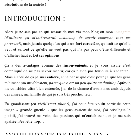
résolutions
de la rentrée !
INTRODUCTION :
Alors je ne sais pas ce qui ressort de moi via mon blog ou mon
instagram
(d’ailleurs, ça m’intéresserait beaucoup de savoir comment vous me
fort caractère
percevez!)
, mais je suis quelqu’un qui a un
, qui sait ce qu’elle
veut et surtout ce qu’elle ne veut pas, qui n’a pas peur d’être différente et
opinions
d’afficher haut et fort ses
.
inconvénients
Ça a des avantages comme des
, et je vous assure c’est
compliqué de ne pas savoir mentir, car ça n’aide pas toujours à s’adapter !
entière
Mais à côté de ça je suis
, et je pense que c’est pour ça que les gens
m’aiment
(ou me détestent, parce que c’est un peu quitte ou double)
. Après je
me considère ultra bien entourée, j’ai de la chance d’avoir mes amis depuis
des années, ma famille de qui je suis très proche…etc.
En grandissant
(en vieillissant plutôt)
, j’ai peut être voulu sortir de cette
grande gueule
image «
» que les gens avaient de moi, j’ai privilégié le
positif, j’ai trouvé ma voie, des passions qui m’enrichissent, et je me suis
apaisée. Peut être trop…
AVOIR HONTE DE DIRE NON :