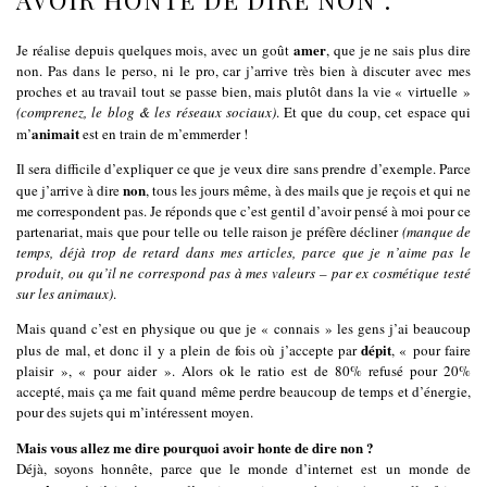
amer
Je réalise depuis quelques mois, avec un goût
, que je ne sais plus dire
non. Pas dans le perso, ni le pro, car j’arrive très bien à discuter avec mes
proches et au travail tout se passe bien, mais plutôt dans la vie « virtuelle »
(comprenez, le blog & les réseaux sociaux)
. Et que du coup, cet espace qui
animait
m’
est en train de m’emmerder !
Il sera difficile d’expliquer ce que je veux dire sans prendre d’exemple. Parce
non
que j’arrive à dire
, tous les jours même, à des mails que je reçois et qui ne
me correspondent pas. Je réponds que c’est gentil d’avoir pensé à moi pour ce
partenariat, mais que pour telle ou telle raison je préfère décliner
(manque de
temps, déjà trop de retard dans mes articles, parce que je n’aime pas le
produit, ou qu’il ne correspond pas à mes valeurs – par ex cosmétique testé
sur les animaux)
.
Mais quand c’est en physique ou que je « connais » les gens j’ai beaucoup
dépit
plus de mal, et donc il y a plein de fois où j’accepte par
, « pour faire
plaisir », « pour aider ». Alors ok le ratio est de 80% refusé pour 20%
accepté, mais ça me fait quand même perdre beaucoup de temps et d’énergie,
pour des sujets qui m’intéressent moyen.
Mais vous allez me dire pourquoi avoir honte de dire non ?
Déjà, soyons honnête, parce que le monde d’internet est un monde de