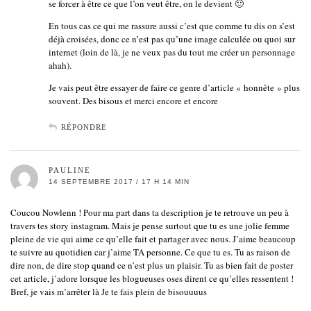
se forcer à être ce que l’on veut être, on le devient 🙂
En tous cas ce qui me rassure aussi c’est que comme tu dis on s’est
déjà croisées, donc ce n’est pas qu’une image calculée ou quoi sur
internet (loin de là, je ne veux pas du tout me créer un personnage
ahah).
Je vais peut être essayer de faire ce genre d’article « honnête » plus
souvent. Des bisous et merci encore et encore
RÉPONDRE
PAULINE
14 SEPTEMBRE 2017 / 17 H 14 MIN
Coucou Nowlenn ! Pour ma part dans ta description je te retrouve un peu à
travers tes story instagram. Mais je pense surtout que tu es une jolie femme
pleine de vie qui aime ce qu’elle fait et partager avec nous. J’aime beaucoup
te suivre au quotidien car j’aime TA personne. Ce que tu es. Tu as raison de
dire non, de dire stop quand ce n’est plus un plaisir. Tu as bien fait de poster
cet article, j’adore lorsque les blogueuses oses dirent ce qu’elles ressentent !
Bref, je vais m’arrêter là Je te fais plein de bisouuuus