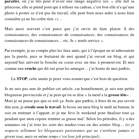
paraître
, où j’ai très peur d’avoir une image négative (ex: « elle fait sa
princesse, elle se prend pour qui à refuser un cadeau, c’est bon elle n’a qu’une
photo à poster ce n’est pas du travail, elle peut bien nous aider à nous faire
connaître ça ne lui coûte rien »)…
Mais aussi souvent c’est parce que j’ai envie de faire plaisir. À des
connaissances, des connaissances de connaissances, des connaissances de
connaissances de connaissances… etc. Je « rends service ».
Par exemple, je ne compte plus les faux amis, qui à l’époque ne m’adressaient
pas la parole, puis se foutaient de moi quand j’ai ouvert un blog, et qui
aujourd’hui arrivent la bouche en coeur avec un truc à promouvoir. Et moi
cruche
comme une
qui dit oui pour les arranger… j’ai honte de moi parfois.
STOP
Là
, cette année je peux vous assurer que c’est hors de question.
Je ne suis pas sure de publier cet article, car honnêtement, je suis une petite
grosse tête
blogueuse provinciale et j’ai peur qu’on se dise « la meuf a la
« .
Mais je ne pense pas que ce soit ça. Juste que parfois, à force de ne pas savoir
croule sous le travail
dire non, je
. Je bosse sur mon blog le midi au bureau, le
soir en rentrant à l’appart, et je me lève le weekend pour finaliser tout ça
pendant que mon copain termine sa grasse mat’. Selon les périodes, il y a des
semaines où j’ai tous les soirs des rendez-vous ou des soirées blog…
(et je
respecte tellement les blogueuses parisiennes qui ne s’arrêtent jamais et
gèrent tout, mais en même temps c’est leur job principal)
.