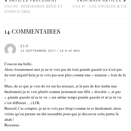
ARTICLE PRÉCÉDENT
PROCHAIN ARTICLE
USA #6 : HORSESHOE BEND ET
USA #7 : LOS ANGELES & CO
JOSHUA TREE
14 COMMENTAIRES
ELO
13 SEPTEMBRE 2017 / 19 H 40 MIN
Coucou ma belle,
Alors, bizarrement moi je ne te vois pas du tout grande gueule (ce n’est pas
du tout négatif hein je te vois pas non plus comme une « nianian » loin de là
!
Mais, de ce que je vois de toi sur les réseaux, et le peu de fois (enfin une
finalement) je te vois plutôt comme justement une fille « discrète », et pas
« grande gueule m’as tu vu » (en même temps grande gueule et m’as tu vu
c’est différent….) LOL
Breeeef, t’as compris, je ne te vois pas (trop) comme tu es finalement, alors
viiiite qu’on prenne un thé ensemble pour que je découvre cette partie là
ahah !
Bisouuus