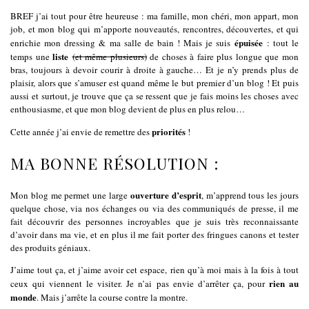
BREF j’ai tout pour être heureuse : ma famille, mon chéri, mon appart, mon
job, et mon blog qui m’apporte nouveautés, rencontres, découvertes, et qui
épuisée
enrichie mon dressing & ma salle de bain ! Mais je suis
: tout le
liste
temps une
(et même plusieurs)
de choses à faire plus longue que mon
bras, toujours à devoir courir à droite à gauche… Et je n’y prends plus de
plaisir, alors que s’amuser est quand même le but premier d’un blog ! Et puis
aussi et surtout, je trouve que ça se ressent que je fais moins les choses avec
enthousiasme, et que mon blog devient de plus en plus relou…
priorités
Cette année j’ai envie de remettre des
!
MA BONNE RÉSOLUTION :
ouverture d’esprit
Mon blog me permet une large
, m’apprend tous les jours
quelque chose, via nos échanges ou via des communiqués de presse, il me
fait découvrir des personnes incroyables que je suis très reconnaissante
d’avoir dans ma vie, et en plus il me fait porter des fringues canons et tester
des produits géniaux.
J’aime tout ça, et j’aime avoir cet espace, rien qu’à moi mais à la fois à tout
rien au
ceux qui viennent le visiter. Je n’ai pas envie d’arrêter ça, pour
monde
. Mais j’arrête la course contre la montre.