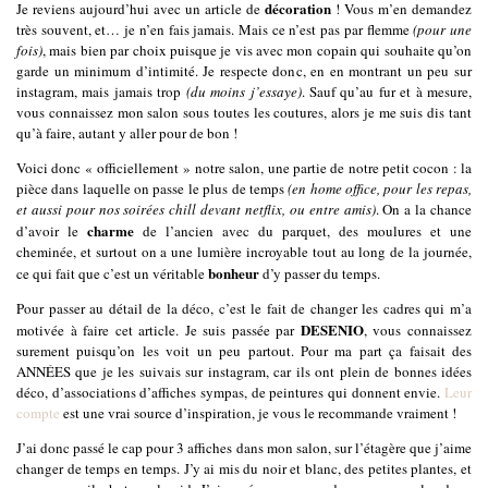
décoration
Je reviens aujourd’hui avec un article de
! Vous m’en demandez
très souvent, et… je n’en fais jamais. Mais ce n’est pas par flemme
(pour une
fois)
, mais bien par choix puisque je vis avec mon copain qui souhaite qu’on
garde un minimum d’intimité. Je respecte donc, en en montrant un peu sur
instagram, mais jamais trop
(du moins j’essaye)
. Sauf qu’au fur et à mesure,
vous connaissez mon salon sous toutes les coutures, alors je me suis dis tant
qu’à faire, autant y aller pour de bon !
Voici donc « officiellement » notre salon, une partie de notre petit cocon : la
pièce dans laquelle on passe le plus de temps
(en home office, pour les repas,
et aussi pour nos soirées chill devant netflix, ou entre amis)
. On a la chance
charme
d’avoir le
de l’ancien avec du parquet, des moulures et une
cheminée, et surtout on a une lumière incroyable tout au long de la journée,
bonheur
ce qui fait que c’est un véritable
d’y passer du temps.
Pour passer au détail de la déco, c’est le fait de changer les cadres qui m’a
DESENIO
motivée à faire cet article. Je suis passée par
, vous connaissez
surement puisqu’on les voit un peu partout. Pour ma part ça faisait des
ANNÉES que je les suivais sur instagram, car ils ont plein de bonnes idées
déco, d’associations d’affiches sympas, de peintures qui donnent envie.
Leur
compte
est une vrai source d’inspiration, je vous le recommande vraiment !
J’ai donc passé le cap pour 3 affiches dans mon salon, sur l’étagère que j’aime
changer de temps en temps. J’y ai mis du noir et blanc, des petites plantes, et