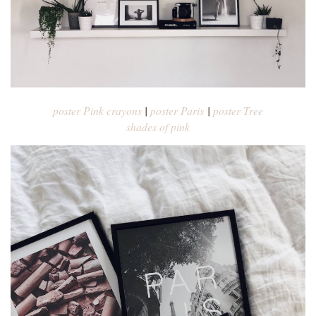
poster Pink crayons
|
poster Paris
|
poster Tree
shades of pink