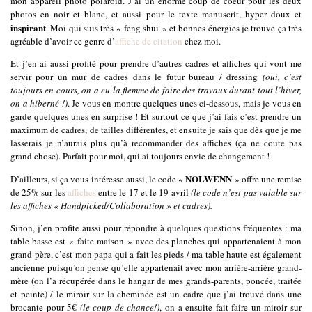
mon appareil photo polaroid. J’ai un énorme coup de coeur pour les deux
photos en noir et blanc, et aussi pour le texte manuscrit, hyper doux et
inspirant
. Moi qui suis très « feng shui » et bonnes énergies je trouve ça très
agréable d’avoir ce genre d’
affiche de citation
chez moi.
Et j’en ai aussi profité pour prendre d’autres cadres et affiches qui vont me
servir pour un mur de cadres dans le futur bureau / dressing
(oui, c’est
toujours en cours, on a eu la flemme de faire des travaux durant tout l’hiver,
on a hiberné !)
. Je vous en montre quelques unes ci-dessous, mais je vous en
garde quelques unes en surprise ! Et surtout ce que j’ai fais c’est prendre un
maximum de cadres, de tailles différentes, et ensuite je sais que dès que je me
lasserais je n’aurais plus qu’à recommander des affiches (ça ne coute pas
grand chose). Parfait pour moi, qui ai toujours envie de changement !
NOLWENN
D’ailleurs, si ça vous intéresse aussi, le code «
» offre une remise
de 25% sur les
affiches
entre le 17 et le 19 avril
(le code n’est pas valable sur
les affiches « Handpicked/Collaboration » et cadres).
Sinon, j’en profite aussi pour répondre à quelques questions fréquentes : ma
table basse est « faite maison » avec des planches qui appartenaient à mon
grand-père, c’est mon papa qui a fait les pieds / ma table haute est également
ancienne puisqu’on pense qu’elle appartenait avec mon arrière-arrière grand-
mère (on l’a récupérée dans le hangar de mes grands-parents, poncée, traitée
et peinte) / le miroir sur la cheminée est un cadre que j’ai trouvé dans une
brocante pour 5€
(le coup de chance!)
, on a ensuite fait faire un miroir sur