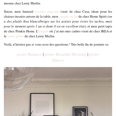
mesure chez Leroy Merlin.
Sinon, mon fauteuil
loveuse papasan
vient de chez Casa, idem pour les
chaises tressées autour de la table, mon
canapé en lin
de chez Home Spirit
(on
a des plaids ikea blancs/beiges sur les assises pour éviter les taches, mais
pour le moment après 1 an et demi il est en excellent état)
, et mon petit tapis
de chez Pimkie Home. L’
étagère
où j’ai mis mes cadres vient de chez IKEA et
le
lustre globe
de chez Leroy Merlin.
Voilà, n’hésitez pas si vous avez des questions ! Très belle fin de journée xx
poster Balance
|
poster Beautiful Morning
|
poster
Dancer