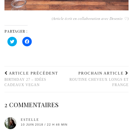
(Article écrit en collaboration avec Desenio ♡)
PARTAGER :
Cliquez
Cliquez
pour
pour
partager
partager
sur
sur
Twitter(ouvre
Facebook(ouvre
dans
dans
une
une
nouvelle
nouvelle
fenêtre)
fenêtre)
ARTICLE PRÉCÉDENT
PROCHAIN ARTICLE
BIRTHDAY 27 – IDÉES
ROUTINE CHEVEUX LONGS ET
CADEAUX VEGAN
FRANGE
2 COMMENTAIRES
ESTELLE
10 JUIN 2018 / 22 H 46 MIN