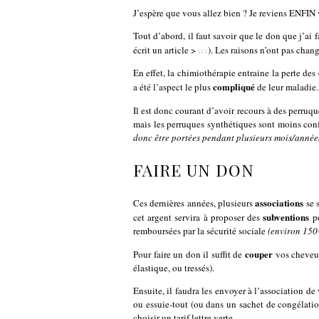
J’espère que vous allez bien ? Je reviens ENFIN 
Tout d’abord, il faut savoir que le don que j’ai
écrit un article >
ici
). Les raisons n’ont pas chang
En effet, la chimiothérapie entraine la perte de
compliqué
a été l’aspect le plus
de leur maladie.
Il est donc courant d’avoir recours à des perruque
mais les perruques synthétiques sont moins con
donc être portées pendant plusieurs mois/année
FAIRE UN DON
associations
Ces dernières années, plusieurs
se s
subventions
cet argent servira à proposer des
po
remboursées par la sécurité sociale
(environ 150
couper
Pour faire un don il suffit de
vos cheveux.
élastique, ou tressés).
Ensuite, il faudra les envoyer à l’association d
ou essuie-tout (ou dans un sachet de congélatio
choisir un tarif lettre verte.