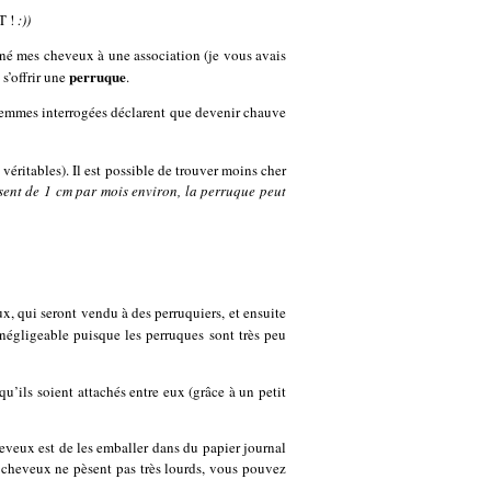
T !
:))
onné mes cheveux à une association (je vous avais
perruque
s’offrir une
.
s femmes interrogées déclarent que devenir chauve
ritables). Il est possible de trouver moins cher
sent de 1 cm par mois environ, la perruque peut
ux, qui seront vendu à des perruquiers, et ensuite
égligeable puisque les perruques sont très peu
qu’ils soient attachés entre eux (grâce à un petit
heveux est de les emballer dans du papier journal
s cheveux ne pèsent pas très lourds, vous pouvez