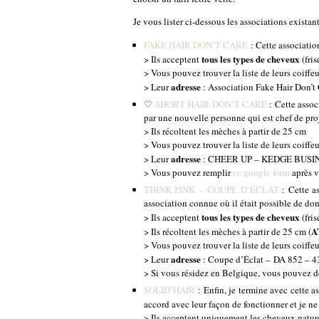
Je vous lister ci-dessous les associations exista
FAKE HAIR DON’T CARE
: Cette associatio
tous les types de cheveux
> Ils acceptent
(fris
> Vous pouvez trouver la liste de leurs coiffeu
adresse
> Leur
: Association Fake Hair Don’
♡
SHORT HAIR DON’T CARE
: Cette assoc
par une nouvelle personne qui est chef de 
> Ils récoltent les mèches à partir de 25 cm
> Vous pouvez trouver la liste de leurs coiffeu
adresse
> Leur
: CHEER UP – KEDGE BUSINE
> Vous pouvez remplir
ce google form
après v
THINK PINK – COUPE D’ÉCLAT
: Cette as
association connue où il était possible de donne
tous les types de cheveux
> Ils acceptent
(fris
A
> Ils récoltent les mèches à partir de 25 cm (
> Vous pouvez trouver la liste de leurs coiffeu
adresse
> Leur
: Coupe d’Éclat – DA 852 
> Si vous résidez en Belgique, vous pouvez 
SOLID’HAIR
: Enfin, je termine avec cette a
accord avec leur façon de fonctionner et je ne
> Ils acceptent uniquement les cheveux natur