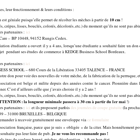
ntes, leur fonctionnement & leurs conditions :
10 cm
n est géniale puisqu’elle permet de récolter les mèches à partir de
!
és, crépus, lisses, bouclés, colorés, décolorés..etc.) du moment qu’ils ne sont pas ab
rs partenaires :
ici
t Care – BP 10448, 94152 Rungis Cedex.
iation étudiante a ouvert il y a 4 ans, lorsqu’une étudiante a souhaité faire un do
projet pendant ses études de commerce à KEDGE Business School Bordeaux.
rs partenaires :
ici
SS SCHOOL – 680 Cours de la Libération 33405 TALENCE – FRANCE
otre don pour voir des nouvelles de votre mèche, de la fabrication de la perruque, etc
sociation est belge et milite depuis des années contre le cancer. Pionnière dans 
r. C’est d’ailleurs celle que j’avais choisie il y a 2 ans !
és, crépus, lisses, bouclés, colorés, décolorés..etc.) du moment qu’ils ne sont pas ab
TTENTION : la longueur minimale passera à 30 cm à partir du 1er mai
!)
rs partenaires :
ici
et ils proposent parfois
des journées de coupe gratuite
(la procha
– 439 – 31000 BRUXELLES – BELGIQUE
demander à recevoir gratuitement une enveloppe via
ce formulaire
ssociation française, parce que je suis « obligée » de la citer. Mais honnêtement po
Je ne vous les recommande pas !
 souhaite pas leur faire de pub.
els (pas de couleur, henné, mèches, décoloration…) & en bon état