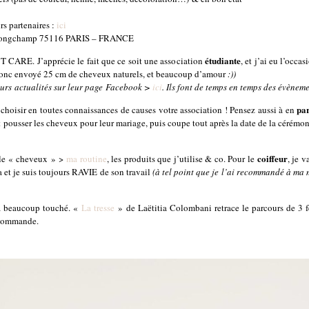
rs partenaires :
ici
de Longchamp 75116 PARIS – FRANCE
étudiante
CARE. J’apprécie le fait que ce soit une association
, et j’ai eu l’occa
ai donc envoyé 25 cm de cheveux naturels, et beaucoup d’amour
:))
eurs actualités sur leur page Facebook >
ici
. Ils font de temps en temps des évèneme
par
hoisir en toutes connaissances de causes votre association ! Pensez aussi à en
ousser les cheveux pour leur mariage, puis coupe tout après la date de la cérémoni
coiffeur
icle « cheveux » >
ma routine
, les produits que j’utilise & co. Pour le
, je 
 et je suis toujours RAVIE de son travail
(à tel point que je l’ai recommandé à ma
 beaucoup touché. «
La tresse
» de Laëtitia Colombani retrace le parcours de 3 fe
recommande.