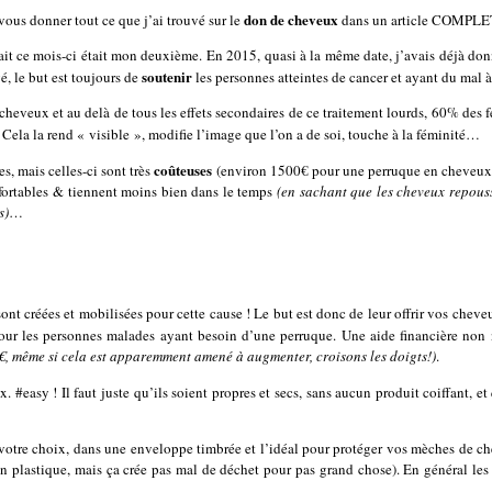
don de cheveux
vous donner tout ce que j’ai trouvé sur le
dans un article COMPLE
 fait ce mois-ci était mon deuxième. En 2015, quasi à la même date, j’avais déjà d
soutenir
é, le but est toujours de
les personnes atteintes de cancer et ayant du mal à 
s cheveux et au delà de tous les effets secondaires de ce traitement lourds, 60% de
 Cela la rend « visible », modifie l’image que l’on a de soi, touche à la féminité…
coûteuses
s, mais celles-ci sont très
(environ 1500€ pour une perruque en cheveux vé
fortables & tiennent moins bien dans le temps
(en sachant que les cheveux repous
s)
…
ont créées et mobilisées pour cette cause ! Le but est donc de leur offrir vos cheve
ur les personnes malades ayant besoin d’une perruque. Une aide financière non n
€, même si cela est apparemment amené à augmenter, croisons les doigts!)
.
 #easy ! Il faut juste qu’ils soient propres et secs, sans aucun produit coiffant, et 
e votre choix, dans une enveloppe timbrée et l’idéal pour protéger vos mèches de c
n plastique, mais ça crée pas mal de déchet pour pas grand chose). En général le