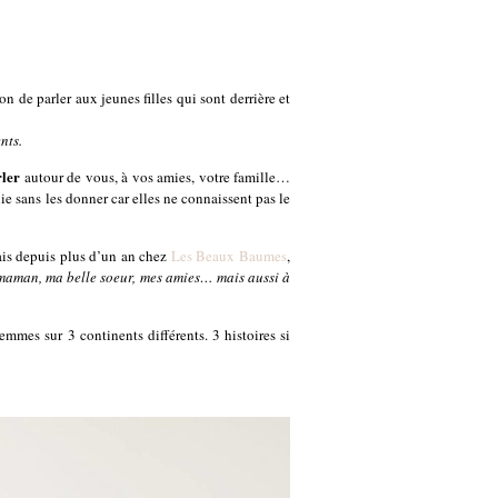
sion de parler aux jeunes filles qui sont derrière et
nts.
ler
autour de vous, à vos amies, votre famille…
e sans les donner car elles ne connaissent pas le
vais depuis plus d’un an chez
Les Beaux Baumes
,
 maman, ma belle soeur, mes amies… mais aussi à
mmes sur 3 continents différents. 3 histoires si