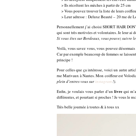
> Ils récoltent les mèches à partir de 25 cm
> Vous pouvez trouver la liste de leurs coiffeu
> Leur adresse : Deluxe Beauté – 20 rue 
Personnellement j’ai choisi SHORT HAIR DON’T 
qui sont très motivées et volontaires. Je leur 
Si vous êtes sur Bordeaux, vous pouvez suivre l
Voilà, vous savez vous, vous pouvez désormais c
Car par exemple beaucoup de femmes se laissent p
principe !
Pour celles que ça intéresse, voici un autre art
rue Marivaux à Nantes. Mon coiffeur est Volodia
plein d’entres vous sur
instagram
!)
.
livre
Enfin, je voulais vous parler d’un
qui m’a
différentes, et pourtant si proches ! Je vous le 
Très belle journée à toutes & à tous xx