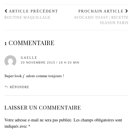
une
une
nouvelle
nouvelle
fenêtre)
fenêtre)
ARTICLE PRÉCÉDENT
PROCHAIN ARTICLE
ROUTINE MAQUILLAGE
AVOCADO TOAST | RECETTE
SEASON PARIS
1 COMMENTAIRE
GAELLE
20 NOVEMBRE 2015 / 18 H 20 MIN
Super look j’ adore comme toujours !
RÉPONDRE
LAISSER UN COMMENTAIRE
Votre adresse e-mail ne sera pas publiée.
Les champs obligatoires sont
indiqués avec
*