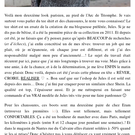
Voilà mon deuxième look parisien, au pied de l’Arc de Triomphe. Je vais
surtout vous parler du tee shirt et des chaussures, le reste vous connaissez! Le
tee shirt est un ersatz de la création de ma blogueuse préférée, Jules. Si je ne
dis pas de bêtise, il a été la première pièce de sa collection en 2011. Et depuis
cet été, je ne faisais que d’y penser, parce qu’après BEAUCOUP de recherches
(
et d’échecs
), j’ai enfin concrétisé un de mes rêves: trouver un job qui me
plait, où je m’épanouie, où chaque jour est différent, et où j’ai des
responsabilité malgré mon peu d’ancienneté…! Le sujet du travail était
récurent par ici, parce que j’ai mis longtemps à trouver ma voie. Mais grâce à
une amie, à de la chance, et à de la détermination, je me lève ENFIN le matin
avec plaisir. Donc voilà, depuis cet été j’avais cette phrase en tête « RÊVER,
CROIRE,
RÉALISER
♡ ». Bon sauf que sur l’eshop de Jules il est sold out
depuis des mois… Donc j’ai fini par craquer pour un similaire chez Shein. La
qualité est top, l’épaisseur aussi. Et je me rattraperai en faisant une
commande d’un VRAI modèle de Jules très vite pour me faire pardonner 🙂
Pour les chaussures, ces boots sont ma deuxième paire de chez Eram
ici
(retrouvez les premières
). Elles sont tellement, mais tellement
CONFORTABLES. Ça a été un bonheur de marcher avec dans Paris, malgré
les kilomètres à pieds (entre 8 et 12 chaque jour pendant une semaine)..! Et
dans le magasin de Nantes rue du Calvaire elles étaient soldées à -50% quand
je les ai prises! Donc n’hésitez pas à vous déplacer, ça vaut vraiment le coup.