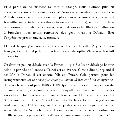
Et à partir de ce moment là, tout a changé. Nous n’étions plus en
expat
« vacances », nous étions un peu
. Nous avons pris des appartements en
Airbnb comme si nous vivions sur place, nous passions nos journées à
travailler
(en extérieur dans des cafés ou « chez nous »), nous allions faire
nos courses, nous faisions à manger, nous invitions sa famille à venir diner ou
rencontré
à bruncher, nous avons
des gens vivant à Dubaï… Bref
l’expérience prenait une autre tournure.
Et c’est la que j’ai commencé à vraiment aimer la ville. À y sentir son
énergie
soleil
, à voir à quel point ma motivation était décuplée. Vivre avec le
change tout !
On était un peu en décalé avec la France : il y a 2 à 3h de décalage horaire
selon la période de l’année et Dubai est en avance. C’est à dire que quand il
est 23h à Dubai, il est encore 20h en France. Cela permet, pour les
instagrammeurs
(et je pense que ceux qui vivent là bas ont bien compris ça)
vivre le moment pour EUX
de
à 100% (par ex un diner entre amis, un resto
en amoureux etc) et ensuite de rentrer tranquillement chez eux et de poster
sur insta en étant parfaitement dans les temps. Pareil le matin, on se levait à
8h environ, ce qui faisait 5h en France : à cette heure là on ne reçoit aucun
mail, aucun appel ! On a largement le temps de commencer la journée par une
séance de sport et/ou un bon petit déjeuner avant de se mettre sur l’ordinateur
à 10h en ayant déjà la sensation d’avoir eu une journée avant de démarrer !