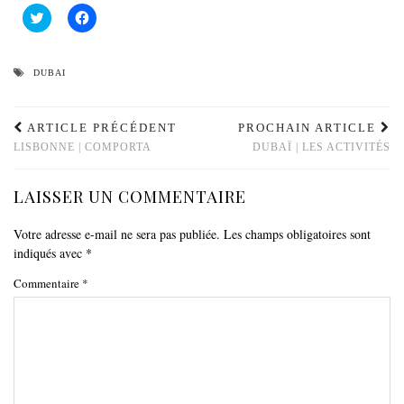
Cliquez
Cliquez
pour
pour
partager
partager
sur
sur
Twitter(ouvre
Facebook(ouvre
dans
dans
DUBAI
une
une
nouvelle
nouvelle
fenêtre)
fenêtre)
ARTICLE PRÉCÉDENT
PROCHAIN ARTICLE
LISBONNE | COMPORTA
DUBAÏ | LES ACTIVITÉS
LAISSER UN COMMENTAIRE
Votre adresse e-mail ne sera pas publiée.
Les champs obligatoires sont
indiqués avec
*
Commentaire
*