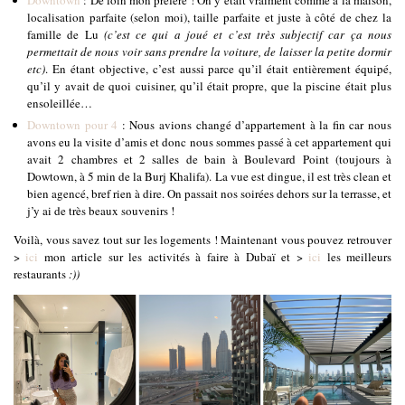
Downtown
: De loin mon préféré ! On y était vraiment comme à la maison,
localisation parfaite (selon moi), taille parfaite et juste à côté de chez la
famille de Lu
(c’est ce qui a joué et c’est très subjectif car ça nous
permettait de nous voir sans prendre la voiture, de laisser la petite dormir
etc)
. En étant objective, c’est aussi parce qu’il était entièrement équipé,
qu’il y avait de quoi cuisiner, qu’il était propre, que la piscine était plus
ensoleillée…
Downtown pour 4
: Nous avions changé d’appartement à la fin car nous
avons eu la visite d’amis et donc nous sommes passé à cet appartement qui
avait 2 chambres et 2 salles de bain à Boulevard Point (toujours à
Dowtown, à 5 min de la Burj Khalifa). La vue est dingue, il est très clean et
bien agencé, bref rien à dire. On passait nos soirées dehors sur la terrasse, et
j’y ai de très beaux souvenirs !
Voilà, vous savez tout sur les logements ! Maintenant vous pouvez retrouver
>
ici
mon article sur les activités à faire à Dubaï et >
ici
les meilleurs
restaurants
:))