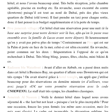
hôtel, et nous l’avons beaucoup aimé. Très belle réception, jolie chambre
agréable, piscine en rooftop etc. En revanche, assez excentré du centre
(dowtown) puisqu’il est tout au nord de Dubaï, près des plus vieux
quartiers de Dubai (old town). Il faut prendre un taxi pour chaque sortie,
donc il faut penser à ce budget supplémentaire et à la perte de temps.
Five jumeirah village
: Cet hôtel était une réservation pour une nuit
(à la
base une surprise pour notre dernier soir là bas, afin qu’on le passe tous
ensemble avec la famille de Lucas avant notre départ)
. Et heureusement
qu’on y avait pas prévu plus de temps ! Contrairement au
Five
qui est sur
la Palm et juste en face de la mer, celui-ci est ultra excentré. En revanche,
point commun sur les deux : fréquentation à l’opposé de ce qu’on
recherchait à Dubai. Très bling bling, jeunes, fêtes, chicha, mini bikini &
co.
Radisson blu Waterfront
: Avant d’aller en Airbnb, on a passé deux nuits
dans cet hôtel à Business Bay, un quartier d’affaire sous Downtown qui est
très sympa ! On avait réservé grâce à
hotel tonight
, un appli que j’utilise
beaucoup pour des réservations en dernière minute
(et d’ailleurs, vous
avez jusqu’à -45€ sur votre première réservation avec le code
CNOLWENN
)
. Le staff était très sympa, les chambres classiques.
Jumeirah Al Naseem
: Voilà le dernier hôtel dans lequel nous avons
séjourné & « the last but not least » puisque c’est le plus incroyable ! Pour
une occasion, foncez les yeux fermés
(ou même sans occasion, mais les
prix sont élevés)
. Le cadre est incroyable, la décoration sublime, les