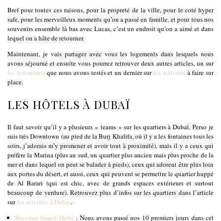
Bref pour toutes ces raisons, pour la propreté de la ville, pour le coté hyper
safe, pour les merveilleux moments qu’on a passé en famille, et pour tous nos
souvenirs ensemble là bas avec Lucas, c’est un endroit qu’on a aimé et dans
lequel on a hâte de retourner.
Maintenant, je vais partager avec vous les logements dans lesquels nous
avons séjourné et ensuite vous pourrez retrouver deux autres articles, un sur
les restaurants
que nous avons testés et un dernier sur
les activités
à faire sur
place.
LES HÔTELS À DUBAÏ
Il faut savoir qu’il y a plusieurs « teams » sur les quartiers à Dubaï. Perso je
suis très Downtown (au pied de la Burj Khalifa, où il y a les fontaines tous les
soirs, j’adorais m’y promener et avoir tout à proximité), mais il y a ceux qui
préfère la Marina (plus au sud, un quartier plus ancien mais plus proche de la
mer et dans lequel on peut se balader à pieds), ceux qui adorent être plus loin
aux portes du désert, et aussi, ceux qui peuvent se permettre le quartier huppé
de Al Barari (qui est chic, avec de grands espaces extérieurs et surtout
beaucoup de verdure). Retrouvez plus d’infos sur les quartiers dans l’article
sur
les activités à Dubaï
.
Sheraton Grand Hotel
: Nous avons passé nos 10 premiers jours dans cet