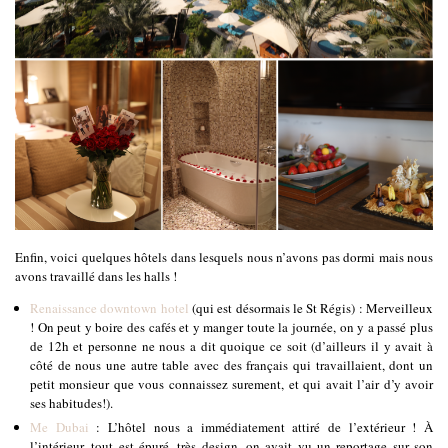
Enfin, voici quelques hôtels dans lesquels nous n’avons pas dormi mais nous
avons travaillé dans les halls !
Renaissance downtown hotel
(qui est désormais le St Régis) : Merveilleux
! On peut y boire des cafés et y manger toute la journée, on y a passé plus
de 12h et personne ne nous a dit quoique ce soit (d’ailleurs il y avait à
côté de nous une autre table avec des français qui travaillaient, dont un
petit monsieur que vous connaissez surement, et qui avait l’air d’y avoir
ses habitudes!).
Me Dubai
: L’hôtel nous a immédiatement attiré de l’extérieur ! À
l’intérieur, tout est épuré, très design, on avait vu un reportage sur son