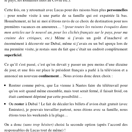
personnelles
Cette fois, on y retournait avec Lucas pour des raisons bien plus
: pour rendre visite à une partie de sa famille qui est expatriée là bas.
Honnêtement, ni lui ni moi n’étions ravis de ce choix de destination pour nos
premières vacances en amoureux… !
(pour toutes les raisons évoquées dans
mon articles sur le nouvel an, pour les clichés français sur le pays, pour ma
crainte des critiques, etc.)
Même si j’avais un goût d’inachevé et
énormément à découvrir sur Dubaï, même si j’avais eu un bel aperçu lors de
ma première visite, je restais sure du fait que c’était un endroit complètement
superficiel
.
Ce qu’il s’est passé, c’est qu’on devait y passer un peu moins d’une dizaine
de jour, et une fois sur place le président français a parlé à la télévision et a
confinement
annoncé un nouveau
… Nous avions donc deux choix :
Rentrer comme prévu, que Lu vienne à Nantes faire du télétravail pour
qu’on soit quand même ensemble, mais tout serait fermé, il faisait froid, on
était carrément déprimé par cette possibilité…
rester
Ou
à Dubaï ! Le fait de décaler les billets d’avion était gratuit (avec
Emirates), je pouvais travailler partout, nous étions avec sa famille, nous
étions tous les weekends à la plage…
On a donc
(sans trop hésiter)
choisi la seconde option (après l’accord des
responsables de Lucas tout de même) !