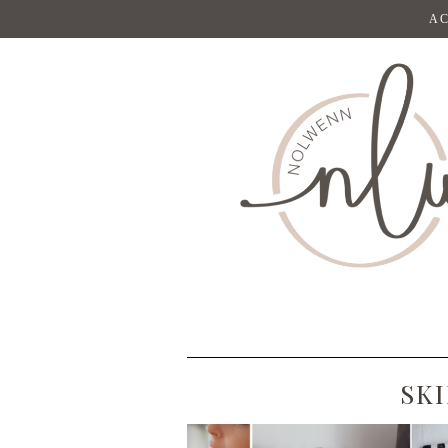
AC
SK