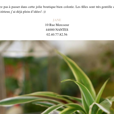
ez pas à passer dans cette jolie boutique bien colorée. Les filles sont très gentill
rieur, j’ai déjà plein d’idées!
:))
JANE
10 Rue Mercoeur
44000 NANTES
02.40.77.82.56