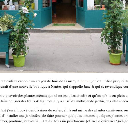
it un cadeau canon : un crayon de bois de la marque
Sprout
, qu’on utilise jusqu’à l
 venait d’une nouvelle boutique à Nantes, qui s’appelle Jane & qui se revendique co
n » et avoir des plantes mêmes quand on est ultra citadin et qu’on habite en plein c
 faire pousser des fruits & légumes. Il y a aussi du mobilier de jardin, des idées déco
tes)
j’en ai trouvé des dizaines de sortes, et ils ont même des plantes carnivores, ou 
), d’installer une jardinière, de faire pousser quelques tomates, quelques plantes
er, produire, s’investir… On est tous un peu fasciné
(et même carrément fier!)
q