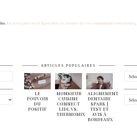
bles.
En savoir plus sur la façon dont les données de vos commentaires sont traitées
.
ARTICLES POPULAIRES
ARCHI
LE
MONSIEUR
ALIGNEMENT
CATÉG
POUVOIR
CUISINE
DENTAIRE
DU
CONNECT
SPARK |
POSITIF
LIDL VS.
TEST ET
THERMOMIX
AVIS À
BORDEAUX