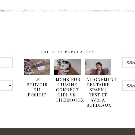
bles.
En savoir plus sur la façon dont les données de vos commentaires sont traitées
.
ARTICLES POPULAIRES
ARCHI
LE
MONSIEUR
ALIGNEMENT
CATÉG
POUVOIR
CUISINE
DENTAIRE
DU
CONNECT
SPARK |
POSITIF
LIDL VS.
TEST ET
THERMOMIX
AVIS À
BORDEAUX