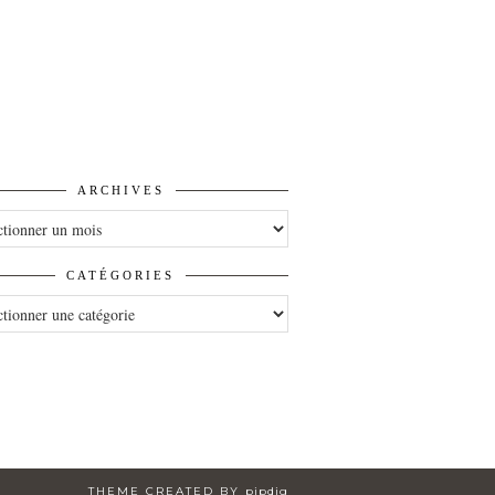
ARCHIVES
VES
CATÉGORIES
ORIES
THEME CREATED BY
pipdig