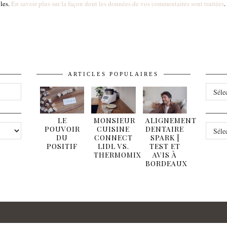
bles.
En savoir plus sur la façon dont les données de vos commentaires sont traitées
.
ARTICLES POPULAIRES
ARCHI
LE
MONSIEUR
ALIGNEMENT
CATÉG
POUVOIR
CUISINE
DENTAIRE
DU
CONNECT
SPARK |
POSITIF
LIDL VS.
TEST ET
THERMOMIX
AVIS À
BORDEAUX