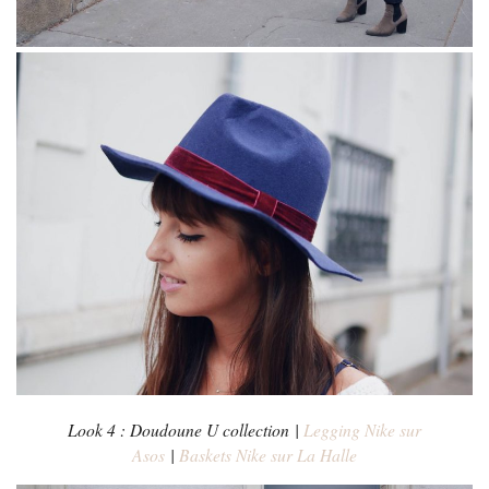
Look 4 : Doudoune U collection |
Legging Nike sur
Asos
|
Baskets Nike sur La Halle