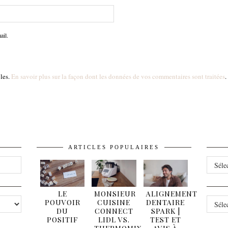
ail.
bles.
En savoir plus sur la façon dont les données de vos commentaires sont traitées
.
ARTICLES POPULAIRES
ARCHI
LE
MONSIEUR
ALIGNEMENT
CATÉG
POUVOIR
CUISINE
DENTAIRE
DU
CONNECT
SPARK |
POSITIF
LIDL VS.
TEST ET