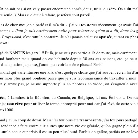
 On ne sait pas si on va y passer encore une année, deux, trois, ou zéro. On a du ma
pareil
eule !). Mais si c’était à refaire, je referai tout
.
bas de chez moi, on a parlé et il m’a dit « j’ai vu tes stories récemment, ça avait l’ai
ongtemps »
(bon je suis extrêmement nulle pour relater ce qu’on m’a dit, donc les g
apaisée
. Croyez-moi, c’est tout le contraire. Je n’ai jamais été aussi
, autant en pha
down :
gé
de NANTES les gars !!!! Et là, je ne suis pas partie à 1h de route, mais carrément 
nd bonheur, mais quand on est habituée depuis 30 ans aux saisons, etc. ça p
adaptation je pense, j’aurai pu avoir la même phase à Paris !
moral qui varie. Encore une fois, c’est quelque chose que j’ai souvent eu en fin d
pour mon plus grand bonheur parce que je suis reconnaissance de travailler à mon
 on y arrive pas, je ne me supporte plus en photos / en vidéo, on s’engueule avec 
ées
, à Londres, à la Réunion, au Canada, en Belgique, ici aux Émirats… On res
rêve
rojet (son
pour utiliser le terme approprié pour moi car j’ai rêvé de cette vie a
t
x1000.
transparente
uand j’ai un coup de down. Mais j’ai toujours été
, j’ai toujours partagé
 tendance à faire croire aux autres que notre vie est géniale, qu’on gagne plein d’
sur le coeur, et parfois il est un peu plus lourd. Parfois on galère, parfois on ne lève