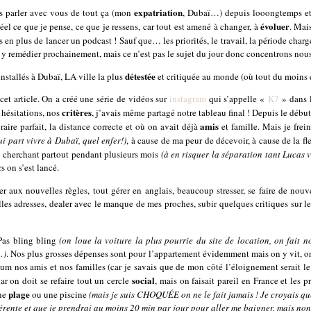
expatriation
is parler avec vous de tout ça (mon
, Dubaï…) depuis looongtemps et q
évoluer
éel ce que je pense, ce que je ressens, car tout est amené à changer, à
. Mais
s en plus de lancer un podcast ! Sauf que… les priorités, le travail, la période charg
y remédier prochainement, mais ce n’est pas le sujet du jour donc concentrons nou
détestée
installés à Dubaï, LA ville la plus
et critiquée au monde (où tout du moins 
cet article. On a créé une série de vidéos sur
instagram
qui s’appelle «
K7
» dans l
critères
 hésitations, nos
, j’avais même partagé notre tableau final ! Depuis le début
amis
raire parfait, la distance correcte et où on avait déjà
et famille. Mais je fre
ui part vivre à Dubaï, quel enfer!)
, à cause de ma peur de décevoir, à cause de la 
n cherchant partout pendant plusieurs mois
(à en risquer la séparation tant Lucas vo
s on s’est lancé.
er aux nouvelles règles, tout gérer en anglais, beaucoup stresser, se faire de nou
les adresses, dealer avec le manque de mes proches, subir quelques critiques sur
 Pas bling bling
(on loue la voiture la plus pourrie du site de location, on fait 
…)
. Nos plus grosses dépenses sont pour l’appartement évidemment mais on y vit, on
m nos amis et nos familles (car je savais que de mon côté l’éloignement serait le f
social
r on doit se refaire tout un cercle
, mais on faisait pareil en France et les p
plage
une
ou une piscine
(mais je suis CHOQUÉE on ne le fait jamais ! Je croyais que 
ifférente et que je prendrai au moins 20 min par jour pour aller me baigner, mais non