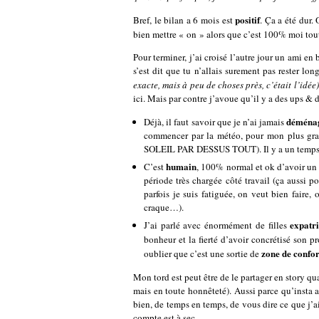
positif
Bref, le bilan a 6 mois est
. Ça a été dur.
bien mettre « on » alors que c’est 100% moi toute s
Pour terminer, j’ai croisé l’autre jour un ami en 
s’est dit que tu n’allais surement pas rester l
exacte, mais à peu de choses près, c’était l’idée)
ici. Mais par contre j’avoue qu’il y a des ups & 
déména
Déjà, il faut savoir que je n’ai jamais
commencer par la météo, pour mon plus gra
SOLEIL PAR DESSUS TOUT). Il y a un temps d’
humain
C’est
, 100% normal et ok d’avoir un 
période très chargée côté travail (ça aussi 
parfois je suis fatiguée, on veut bien faire,
craque…).
expatri
J’ai parlé avec énormément de filles
bonheur et la fierté d’avoir concrétisé son p
zone de confor
oublier que c’est une sortie de
Mon tord est peut être de le partager en story q
mais en toute honnêteté). Aussi parce qu’insta a
bien, de temps en temps, de vous dire ce que j’ai 
compte est à sec.