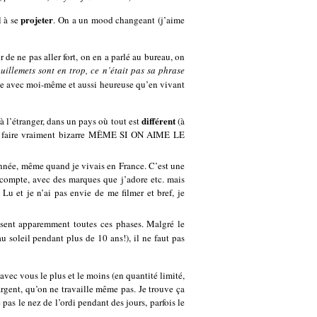
projeter
l à se
. On a un mood changeant (j’aime
r de ne pas aller fort, on en a parlé au bureau, on
uillemets sont en trop, ce n’était pas sa phrase
se avec moi-même et aussi heureuse qu’en vivant
différent
à l’étranger, dans un pays où tout est
(à
eut faire vraiment bizarre MÊME SI ON AIME LE
’année, même quand je vivais en France. C’est une
 compte, avec des marques que j’adore etc. mais
Lu et je n’ai pas envie de me filmer et bref, je
sent apparemment toutes ces phases. Malgré le
u soleil pendant plus de 10 ans!), il ne faut pas
 avec vous le plus et le moins (en quantité limité,
argent, qu’on ne travaille même pas. Je trouve ça
 pas le nez de l’ordi pendant des jours, parfois le