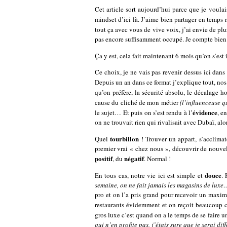
Cet article sort aujourd’hui parce que je voula
mindset d’ici là. J’aime bien partager en temps r
tout ça avec vous de vive voix, j’ai envie de plu
pas encore suffisamment occupé. Je compte bien 
Ça y est, cela fait maintenant 6 mois qu’on s’est 
Ce choix, je ne vais pas revenir dessus ici dans 
Depuis un an dans ce format j’explique tout, nos
qu’on préfère, la sécurité absolu, le décalage ho
cause du cliché de mon métier
(l’influenceuse q
évidence
le sujet… Et puis on s’est rendu à l’
, e
on ne trouvait rien qui rivalisait avec Dubaï, alor
tourbillon
Quel
! Trouver un appart, s’acclimat
premier vrai « chez nous », découvrir de nouvel
positif
négatif
, du
. Normal !
douce
En tous cas, notre vie ici est simple et
.
semaine, on ne fait jamais les magasins de luxe
pro et on l’a pris grand pour recevoir un maximu
restaurants évidemment et on reçoit beaucoup ca
gros luxe c’est quand on a le temps de se faire 
qui n’en profite pas, j’étais sure que je serai d