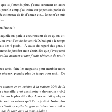
ue si j’attends plus, j’aurai surement un autre
 pour le coup, j’ai trainé car je pensais parler de
intense
ée et
de fin d’année etc… Je ne m’en suis
s
:))
en France!).
aquelle on parle à coeur ouvert de ce qu’on vit.
, on avait l’envie de venir à Dubaï qui a le temps
inais des 4 pieds… À cause du regard des gens, à
justifier
flemme de
mon choix dès que j’évoquerai
ulait avancer et tant j’étais réticente de tout!)
,
veau amis, faire les magasins pour meubler notre
 les réseaux, prendre plus de temps pour moi… Du
nos courses et on cuisine à la maison 90% de la
 y travaille, c’est aussi notre « showroom » côté
acteur le plus difficile). Après on fait quelques
rix sont les mêmes qu’à Paris je dirai. Notre plus
c’était un mythe les gens qui vivent au soleil et
, pas du tout, on y va jamais haha).