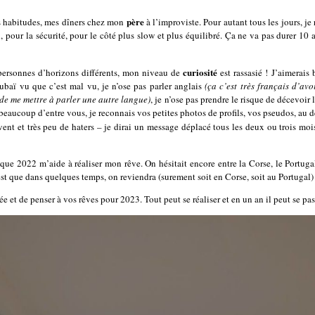
père
s habitudes, mes dîners chez mon
à l’improviste. Pour autant tous les jours, j
x, pour la sécurité, pour le côté plus slow et plus équilibré. Ça ne va pas durer 10
curiosité
 personnes d’horizons différents, mon niveau de
est rassasié ! J’aimerais 
Dubaï vu que c’est mal vu, je n’ose pas parler anglais
(ça c’est très français d’av
 de me mettre à parler une autre langue)
, je n’ose pas prendre le risque de décevoir
aucoup d’entre vous, je reconnais vos petites photos de profils, vos pseudos, au del
ent et très peu de haters – je dirai un message déplacé tous les deux ou trois moi
 que 2022 m’aide à réaliser mon rêve. On hésitait encore entre la Corse, le Portuga
’est que dans quelques temps, on reviendra (surement soit en Corse, soit au Portugal)
nnée et de penser à vos rêves pour 2023. Tout peut se réaliser et en un an il peut s