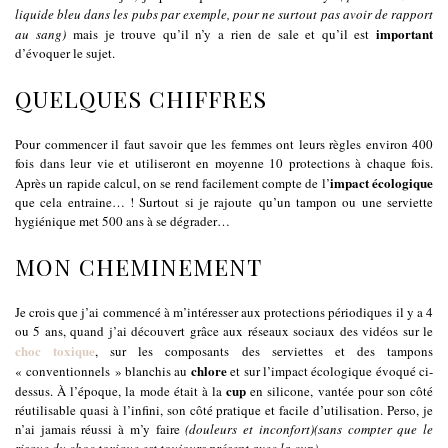
liquide bleu dans les pubs par exemple, pour ne surtout pas avoir de rapport
important
au sang)
mais je trouve qu’il n’y a rien de sale et qu’il est
d’évoquer le sujet.
QUELQUES CHIFFRES
Pour commencer il faut savoir que les femmes ont leurs règles environ 400
fois dans leur vie et utiliseront en moyenne 10 protections à chaque fois.
impact écologique
Après un rapide calcul, on se rend facilement compte de l’
que cela entraine… ! Surtout si je rajoute qu’un tampon ou une serviette
hygiénique met 500 ans à se dégrader…
MON CHEMINEMENT
Je crois que j’ai commencé à m’intéresser aux protections périodiques il y a 4
ou 5 ans, quand j’ai découvert grâce aux réseaux sociaux des vidéos sur le
choc toxique
, sur les composants des serviettes et des tampons
chlore
« conventionnels » blanchis au
et sur l’impact écologique évoqué ci-
cup
dessus. À l’époque, la mode était à la
en silicone, vantée pour son côté
réutilisable quasi à l’infini, son côté pratique et facile d’utilisation. Perso, je
n’ai jamais réussi à m’y faire
(douleurs et inconfort)(sans compter que le
risque du choc toxique est toujours présent avec la cup)
.