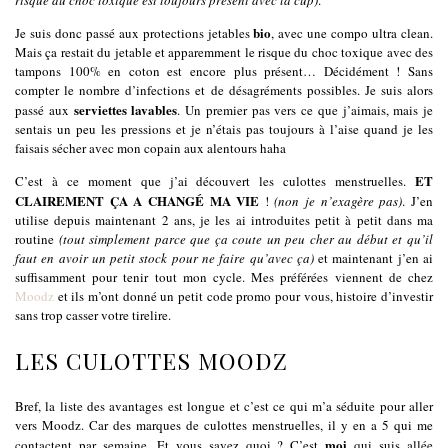
bio
Je suis donc passé aux protections jetables
, avec une compo ultra clean.
Mais ça restait du jetable et apparemment le risque du choc toxique avec des
tampons 100% en coton est encore plus présent… Décidément ! Sans
compter le nombre d’infections et de désagréments possibles. Je suis alors
serviettes lavables
passé aux
. Un premier pas vers ce que j’aimais, mais je
sentais un peu les pressions et je n’étais pas toujours à l’aise quand je les
faisais sécher avec mon copain aux alentours haha
ET
C’est à ce moment que j’ai découvert les culottes menstruelles.
CLAIREMENT ÇA A CHANGÉ MA VIE
!
(non je n’exagère pas)
. J’en
utilise depuis maintenant 2 ans, je les ai introduites petit à petit dans ma
routine
(tout simplement parce que ça coute un peu cher au début et qu’il
faut en avoir un petit stock pour ne faire qu’avec ça)
et maintenant j’en ai
suffisamment pour tenir tout mon cycle. Mes préférées viennent de chez
Moodz
et ils m’ont donné un petit code promo pour vous, histoire d’investir
sans trop casser votre tirelire.
LES CULOTTES MOODZ
Bref, la liste des avantages est longue et c’est ce qui m’a séduite pour aller
vers Moodz. Car des marques de culottes menstruelles, il y en a 5 qui me
moi
contactent par semaine. Et vous savez quoi ? C’est
qui suis allée