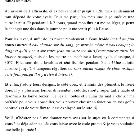
toutes les fuites.
efficacité
Au niveau de l’
, elles peuvent aller jusqu’à 12h, mais évidemment
tout dépend de votre cycle. Pour ma part, j’en mets une la journée et une
autre la nuit. Et pendant 1 à 2 jours, quand mon flux est moins léger, je peux
la changer une fois dans la journée pour me sentir plus à l’aise.
eau froide
Pour les laver, il suffit de les rincer rapidement à l’
(car il ne faut
jamais mettre d’eau chaude sur du sang, ça marche même si vous coupez le
doigt et qu’il y en a sur votre jean ou votre tee shirt)(vous pouvez aussi les
laisser tremper)
, puis de les mettre en machine à laver, cycle classique, à
30°C. Elles sont donc lavables et réutilisables pendant 5 ans ! Une culotte
absorbe jusqu’à 4 tampons réguliers
(et sans aucun risque de choc toxique
cette fois. puisqu’il n’y a rien d’interne)
.
Et enfin, j’adore leurs designs, le côté doux et féminin des plumetis, le liseré
doré. Il y a plusieurs formes différentes : culotte, shorty, super taille haute et
désormais la forme boxer ! Je les ai toutes et j’aurai du mal à choisir ma
préférée pour vous conseiller, vous pouvez choisir en fonction de vos goûts
habituels et de votre flux tout est expliqué sur le site
:))
Voilà, n’hésitez pas à me donner votre avis sur le sujet ou à commenter si
vous êtes déjà adeptes ! Je vous laisse avec le code promo & je vous souhaite
une belle journée !