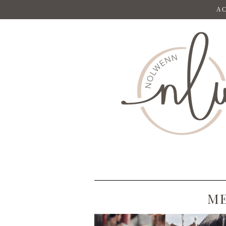
AC
ME