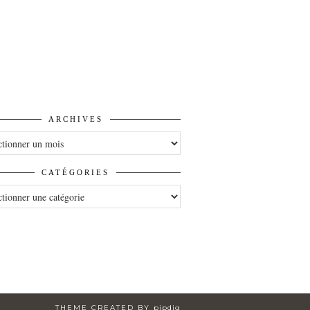
ARCHIVES
VES
CATÉGORIES
ORIES
THEME CREATED BY
pipdig