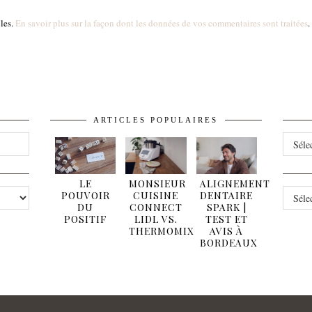
bles.
En savoir plus sur la façon dont les données de vos commentaires sont traitées
.
ARTICLES POPULAIRES
ARCHI
LE
MONSIEUR
ALIGNEMENT
CATÉG
POUVOIR
CUISINE
DENTAIRE
DU
CONNECT
SPARK |
POSITIF
LIDL VS.
TEST ET
THERMOMIX
AVIS À
BORDEAUX