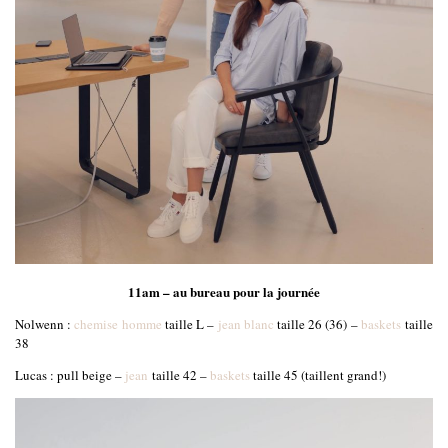
11am – au bureau pour la journée
Nolwenn :
chemise homme
taille L –
jean blanc
taille 26 (36) –
baskets
taille
38
Lucas : pull beige –
jean
taille 42 –
baskets
taille 45 (taillent grand!)