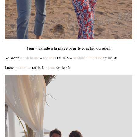
6pm – balade à la plage pour le coucher du soleil
Nolwenn :
bob blanc
–
tee shirt
taille S –
pantalon imprimé
taille 36
Lucas :
chemise
taille L –
jean
taille 42