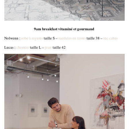
9am breakfast vitaminé et gourmand
Nolwenn :
robe à rayures
taille S –
sandales en tissus
taille 38 –
sac cabas
Lucas :
chemise
taille L –
jean
taille 42