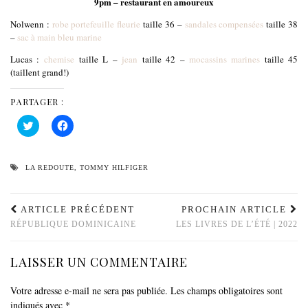
9pm – restaurant en amoureux
Nolwenn :
robe portefeuille fleurie
taille 36 –
sandales compensées
taille 38
–
sac à main bleu marine
Lucas :
chemise
taille L –
jean
taille 42 –
mocassins marines
taille 45
(taillent grand!)
PARTAGER :
Cliquez
Cliquez
pour
pour
partager
partager
sur
sur
Twitter(ouvre
Facebook(ouvre
dans
dans
LA REDOUTE
,
TOMMY HILFIGER
une
une
nouvelle
nouvelle
fenêtre)
fenêtre)
ARTICLE PRÉCÉDENT
PROCHAIN ARTICLE
RÉPUBLIQUE DOMINICAINE
LES LIVRES DE L’ÉTÉ | 2022
LAISSER UN COMMENTAIRE
Votre adresse e-mail ne sera pas publiée.
Les champs obligatoires sont
indiqués avec
*