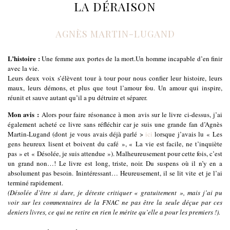
LA DÉRAISON
AGNÈS MARTIN-LUGAND
L’histoire :
Une femme aux portes de la mort.Un homme incapable d’en finir
avec la vie.
Leurs deux voix s’élèvent tour à tour pour nous confier leur histoire, leurs
maux, leurs démons, et plus que tout l’amour fou. Un amour qui inspire,
réunit et sauve autant qu’il a pu détruire et séparer.
Mon avis :
Alors pour faire résonance à mon avis sur le livre ci-dessus, j’ai
également acheté ce livre sans réfléchir car je suis une grande fan d’Agnès
Martin-Lugand (dont je vous avais déjà parlé >
ici
lorsque j’avais lu « Les
gens heureux lisent et boivent du café », « La vie est facile, ne t’inquiète
pas » et « Désolée, je suis attendue »). Malheureusement pour cette fois, c’est
un grand non…! Le livre est long, triste, noir. Du suspens où il n’y en a
absolument pas besoin. Inintéressant… Heureusement, il se lit vite et je l’ai
terminé rapidement.
(Désolée d’être si dure, je déteste critiquer « gratuitement », mais j’ai pu
voir sur les commentaires de la FNAC ne pas être la seule déçue par ces
deniers livres, ce qui ne retire en rien le mérite qu’elle a pour les premiers !).