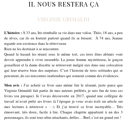
IL NOUS RESTERA ÇA
VIRGINIE GRIMALDI
L’histoire :
À 33 ans, Iris trimballe sa vie dans une valise. Théo, 18 ans, a peu
de rêves, car ils en foutent partout quand ils se brisent. À 74 ans, Jeanne
regarde son existence dans le rétroviseur.
Rien ne les destinait à se rencontrer.
Quand le hasard les réunit sous le même toit, ces trois êtres abîmés vont
devoir apprendre à vivre ensemble. La jeune femme mystérieuse, le garçon
gouailleur et la dame discrète se retrouvent malgré eux dans une colocation
qui leur réserve bien des surprises. C’est l’histoire de trois solitudes qui se
percutent, de ces rencontres inattendues qui sonnent comme des évidences.
Mon avis :
J’ai acheté ce livre sans même lire le résumé, juste parce que
Virginie Grimaldi fait partie de mes auteurs préférés, je suis fan de tous ces
livres (ou presque). Je l’avais découverte en 2017, quand une collègue de
travail m’avait prêté ses livres (à l’époque je vous avais écrit un article sur
mes lectures à retrouver >
ici
). Et j’ai trouvé ce livre incroyable… Très
émouvant, très doux, facile à lire. Chaque chapitre appartient à un des 3
personnages, ils sont tous ultra attachants, drôles… Bref, c’est un grand oui !