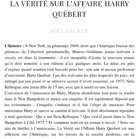
LA VÉRITÉ SUR L’AFFAIRE HARRY
QUÉBERT
JOËL DICKER
L’histoire :
À New York, au printemps 2008, alors que l’Amérique bruisse des
prémices de l’élection présidentielle, Marcus Goldman, jeune écrivain à
succès, est dans la tourmente : il est incapable d’écrire le nouveau roman
qu’il doit remettre à son éditeur d’ici quelques mois. Le délai est près
d’expirer quand soudain tout bascule pour lui : son ami et ancien professeur
d’université, Harry Quebert, l’un des écrivains les plus respectés du pays, est
rattrapé par son passé et se retrouve accusé d’avoir assassiné, en 1975, Nola
Kellergan, une jeune fille de 15 ans, avec qui il aurait eu une liaison.
Convaincu de l’innocence de Harry, Marcus abandonne tout pour se rendre
dans le New Hampshire et mener son enquête. Il est rapidement dépassé par
les événements : l’enquête s’enfonce et il fait l’objet de menaces. Pour
innocenter Harry et sauver sa carrière d’écrivain, il doit absolument répondre
à trois questions : Qui a tué Nola Kellergan ? Que s’est-il passé dans le New
Hampshire à l’été 1975 ? Et comment écrit-on un roman à succès ? Sous ses
airs de thriller à l’américaine, La Vérité sur l’Affaire Harry Quebert est une
réflexion sur l’Amérique, sur les travers de la société moderne, sur la