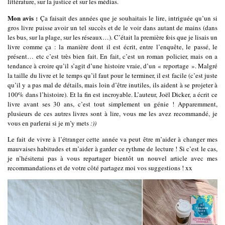
littérature, sur la justice et sur les médias.
Mon avis :
Ça faisait des années que je souhaitais le lire, intriguée qu’un si
gros livre puisse avoir un tel succès et de le voir dans autant de mains (dans
les bus, sur la plage, sur les réseaux…). C’était la première fois que je lisais un
livre comme ça : la manière dont il est écrit, entre l’enquête, le passé, le
présent… etc c’est très bien fait. En fait, c’est un roman policier, mais on a
tendance à croire qu’il s’agit d’une histoire vraie, d’un « reportage ». Malgré
la taille du livre et le temps qu’il faut pour le terminer, il est facile (c’est juste
qu’il y a pas mal de détails, mais loin d’être inutiles, ils aident à se projeter à
100% dans l’histoire). Et la fin est incroyable. L’auteur, Joël Dicker, a écrit ce
livre avant ses 30 ans, c’est tout simplement un génie ! Apparemment,
plusieurs de ces autres livres sont à lire, vous me les avez recommandé, je
vous en parlerai si je m’y mets
:))
Le fait de vivre à l’étranger cette année va peut être m’aider à changer mes
mauvaises habitudes et m’aider à garder ce rythme de lecture ! Si c’est le cas,
je n’hésiterai pas à vous repartager bientôt un nouvel article avec mes
recommandations et de votre côté partagez moi vos suggestions ! xx