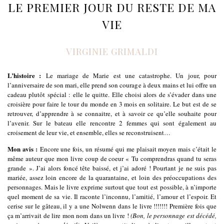
LE PREMIER JOUR DU RESTE DE MA
VIE
VIRGINIE GRIMALDI
L’histoire :
Le mariage de Marie est une catastrophe. Un jour, pour
l’anniversaire de son mari, elle prend son courage à deux mains et lui offre un
cadeau plutôt spécial : elle le quitte. Elle choisi alors de s’évader dans une
croisière pour faire le tour du monde en 3 mois en solitaire. Le but est de se
retrouver, d’apprendre à se connaitre, et à savoir ce qu’elle souhaite pour
l’avenir. Sur le bateau elle rencontre 2 femmes qui sont également au
croisement de leur vie, et ensemble, elles se reconstruisent…
Mon avis :
Encore une fois, un résumé qui me plaisait moyen mais c’était le
même auteur que mon livre coup de coeur « Tu comprendras quand tu seras
grande ». J’ai alors foncé tête baissé, et j’ai adoré ! Pourtant je ne suis pas
mariée, assez loin encore de la quarantaine, et loin des préoccupations des
personnages. Mais le livre exprime surtout que tout est possible, à n’importe
quel moment de sa vie. Il raconte l’inconnu, l’amitié, l’amour et l’espoir. Et
cerise sur le gâteau, il y a une Nolwenn dans le livre !!!!!!! Première fois que
ça m’arrivait de lire mon nom dans un livre !
(Bon, le personnage est décédé,