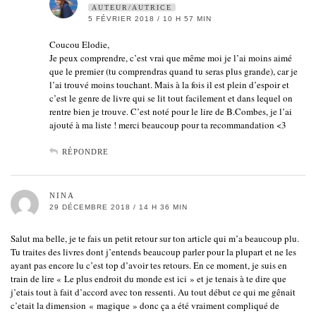
AUTEUR/AUTRICE
5 FÉVRIER 2018 / 10 H 57 MIN
Coucou Elodie,
Je peux comprendre, c’est vrai que même moi je l’ai moins aimé
que le premier (tu comprendras quand tu seras plus grande), car je
l’ai trouvé moins touchant. Mais à la fois il est plein d’espoir et
c’est le genre de livre qui se lit tout facilement et dans lequel on
rentre bien je trouve. C’est noté pour le lire de B.Combes, je l’ai
ajouté à ma liste ! merci beaucoup pour ta recommandation <3
RÉPONDRE
NINA
29 DÉCEMBRE 2018 / 14 H 36 MIN
Salut ma belle, je te fais un petit retour sur ton article qui m’a beaucoup plu.
Tu traites des livres dont j’entends beaucoup parler pour la plupart et ne les
ayant pas encore lu c’est top d’avoir tes retours. En ce moment, je suis en
train de lire « Le plus endroit du monde est ici » et je tenais à te dire que
j’etais tout à fait d’accord avec ton ressenti. Au tout début ce qui me gênait
c’etait la dimension « magique » donc ça a été vraiment compliqué de